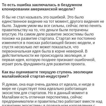
То есть ошибка заключалась в бездумном
клонировании американской модели?
Я бы не стал называть это ошибкой. Это было
единственное видение на тот момент, другого видения не
было. Задним умом мы все сильны, сейчас легко пенять
правительству на то, что деньги были потрачены
впустую. На самом деле развитие экосистемы было
похоже на развитие стартапа. Стартап же постоянно
изменяется в поисках работающей бизнес-модели, и
спустя несколько лет может показаться, что
первоначальная идея была в корне неверной. В
действительности же происходила эволюция, и
первая идея, которую позднее признают ошибочной,
играет роль фундамента для развития проекта.
Как вы оцениваете текущую ступень эволюции
малайзийской стартап-индустрии?
Я думаю, она еще очень далека от идеала, и нигде в
мире не существует пока идеально работающих
экосистем для стартапов. Но в данный момент в
Малайзии есть отличная перспектива, сейчас
предприниматели и правительство работают вместе над
развитием экосистемы в правильном направлении с