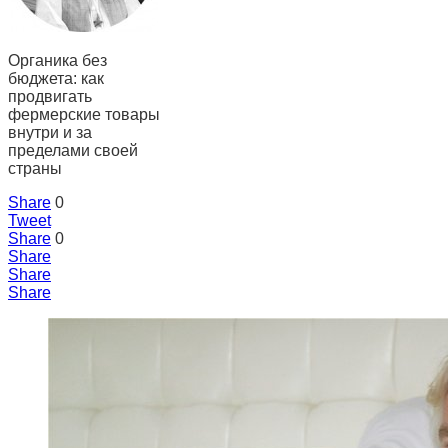
Органика без
бюджета: как
продвигать
фермерские товары
внутри и за
пределами своей
страны
Share
0
Tweet
Share
0
Share
Share
Share