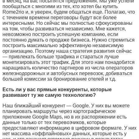
в месяц, на вас посыпятся предложения. Мы уже успели
пообщаться с многими из тех, кто хотел бы купить
Rome2rio
и, я уверен, будем общаться еще. Полагаю, что
с течением времени переговоры будут все более
интересными. Но сейчас мы полностью сфокусированы
на том, чтобы развиваться независимо. Мне кажется,
невозможно построить успешную компанию, если
постоянно думать о продаже бизнеса. Нужно стремиться
построить максимально эффективную независимую
организацию. Поэтому наша стратегия развития сейчас
— привлекать больше трафика и стараться лучше
монетизировать этот трафик. Для этого нам понадобится
наращивать количество партнеров из числа операторов
железнодорожных и автобусных перевозок, добиваться
большей комиссии за бронирование отелей и т.д.
Есть ли у вас прямые конкуренты, которые
развивают ту же самую технологию?
Наш ближайший конкурент —
Google. У
них вы можете
планировать маршруты через картографическое
приложение
Google Maps, н
о в их распоряжении есть
данные только от тех перевозчиков, которые
предоставляют информацию в цифровом формате. У них
нет массива «оффлайновых» данных, которые есть у