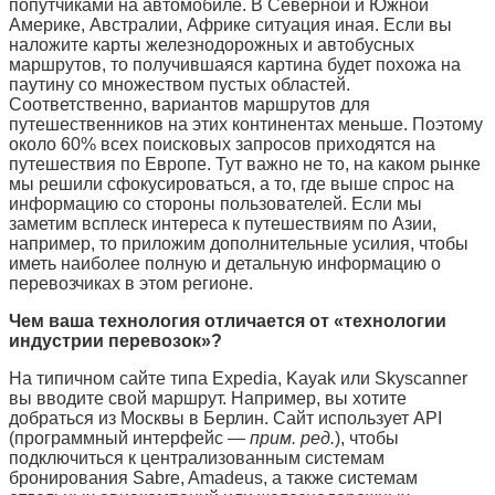
попутчиками на автомобиле. В Северной и Южной
Америке, Австралии, Африке ситуация иная. Если вы
наложите карты железнодорожных и автобусных
маршрутов, то получившаяся картина будет похожа на
паутину со множеством пустых областей.
Соответственно, вариантов маршрутов для
путешественников на этих континентах меньше. Поэтому
около 60% всех поисковых запросов приходятся на
путешествия по Европе. Тут важно не то, на каком рынке
мы решили сфокусироваться, а то, где выше спрос на
информацию со стороны пользователей. Если мы
заметим всплеск интереса к путешествиям по Азии,
например, то приложим дополнительные усилия, чтобы
иметь наиболее полную и детальную информацию о
перевозчиках в этом регионе.
Чем ваша технология отличается от «технологии
индустрии перевозок»?
На типичном сайте типа
Expedia, Kayak
или S
kyscanner
вы вводите свой маршрут. Например, вы хотите
добраться из Москвы в Берлин. Сайт использует
API
(
программный интерфейс —
прим. ред.
),
чтобы
подключиться к централизованным системам
бронирования
Sabre, Amadeus,
а также системам