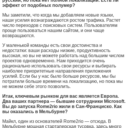
русский, но пока нет полной локализации. Есть ли
эффект от подобных полумер?
Мы заметили, что когда мы добавляем новые языки,
наши усилия вознаграждаются ростом трафика. Растет
число переходов с поисковых систем. Пользователям
проще пользоваться нашим сайтом, и они чаще
возвращаются.
У маленькой команды есть свои достоинства и
недостатки: ваши расходы низкие, продуктивность
высокая, но вы не можете работать над большим числом
проектов одновременно. Нам приходится очень
рационально использовать свои ресурсы и выбирать
наиболее приоритетные направления приложения
усилий. Если бы у нас было больше ресурсов, мы бы
потратили больше времени на локализацию, но пока мы
не можем себе этого позволить.
Итак, ключевым рынком для вас является Европа.
Два ваших партнера — бывшие сотрудники
Microsoft.
В
ы до запуска
Rome2rio
жили в Сан-Франциско. Как
вы оказались в Мельбурне?
Майкл, один из основателей Rome2rio — отсюда. В
Мельбурне мощная стартаперская тусовка, здесь много