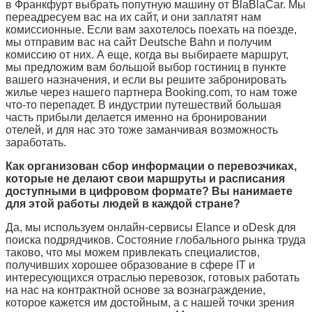
в Франкфурт выбрать попутную машину от
BlaBlaCar.
Мы
переадресуем вас на их сайт, и они заплатят нам
комиссионные. Если вам захотелось поехать на поезде,
мы отправим вас на сайт Deutsche Bahn и получим
комиссию от них. А еще, когда вы выбираете маршрут,
мы предложим вам большой выбор гостиниц в пункте
вашего назначения, и если вы решите забронировать
жилье через нашего партнера
Booking.com,
то нам тоже
что-то перепадет. В индустрии путешествий большая
часть прибыли делается именно на бронировании
отелей, и для нас это тоже заманчивая возможность
заработать.
Как организован сбор информации о перевозчиках,
которые не делают свои маршруты и расписания
доступными в цифровом формате? Вы нанимаете
для этой работы людей в каждой стране?
Да, мы используем онлайн-сервисы
Elance
и
oDesk
для
поиска подрядчиков. Состояние глобального рынка труда
таково, что мы можем привлекать специалистов,
получивших хорошее образование в сфере IT и
интересующихся отраслью перевозок, готовых работать
на нас на контрактной основе за вознаграждение,
которое кажется им достойным, а с нашей точки зрения