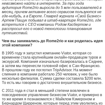
невозможно найти в интернете. За три года
аудитория
Rome2rio
выросла до 5 млн пользователей в
месяц, причем активнее всего сервисом пользуются не
где-нибудь, а в Европе. Главред журнала «Свой Бизнес»
Артем Пащук побывал в штаб-квартире
Rome2rio,
где
встретился с СЕО компании Родом Касбертом и
расспросил его о новой технологии планирования
путешествий.
Чем вы занимались до Rome2rio и как родилась идея
этой компании?
В 1995 году я запустил компанию
Viator,
которая со
временем стала крупнейшим онлайн-продавцом туров и
экскурсий. Компания изначально базировалась в Сиднее,
а затем мы перенесли головной офис в Сан-Франциско.
В прошлом году ее поглотил
TripAdvisor. Н
а момент
слияния в компании работало 250 человек, у нее было
несколько филиалов. Сумма сделки составила
$200
млн.
То есть мы говорим о достаточно внушительном бизнесе.
С 2011 года я стал в меньшей степени вовлечен в
повседневное управление бизнесом
Viator,
и примерно в
то же время я познакомился с Майклом Кэмероном и
Бернардом Щирреном, которые перед этим уволились из