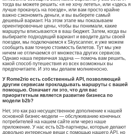
тогда вы можете решить: «я не хочу лететь», или «здесь я
лучше прокачусь на поезде», или вам просто крайне
важно сэкономить деньги, и вы выберете самый
дешевый вариант. На этом этапе мы показываем
ориентировочные цены, чтобы вы понимали, какие
маршруты вписываются в ваш бюджет. Затем, когда вы
выбираете подходящий вариант и вводите даты своей
поездки, мы подключаемся к
Skyscanner,
и уже можем
сообщить вам точную стоимость билетов. Тут мы уже
ничем не отличаемся от множества других сервисов.
Однако наша первичная задача — помочь вам решить,
какой способ путешествия из всех возможных вы
предпочитаете. И это мы делаем молниеносно.
У
Rome2rio
есть собственный
API,
позволяющий
другим сервисам прокладывать маршруты с вашей
помощью. Означает ли это, что для вас
приоритетным является развитие бизнеса по
модели
b2b?
Нет, это как раз несущественное дополнение к нашей
основной бизнес-модели — обслуживанию конечных
потребителей на нашем сайте или через наше
приложение. У нас есть
b2b-
партнеры, которые делают
довольно интересные вещи с помощью нашего
API,
но