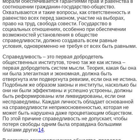
морали обеспечивается гарантиями прав и равенства в
соотношении гражданин-государство-общество.
Охватываются и такие вопросы, как ответственность и
равенство всех перед законом, участие на выборах,
право на труд, свобода совести. Государство в
социальных отношениях, особенно при обеспечении
возможностей установления в обществе
справедливости, должно создавать всем равные
условия, одновременно не требуя от всех быть равными.
Справедливость – это первая добродетель
общественных институтов, точно так же как истина –
первая добродетель систем мысли. Теория, какая бы она
ни была элегантная и экономная, должна быть
отвергнута или подвергнута ревизии, если она не истина.
Подобным же образом законы и институты, насколько бы
они ни были эффективны и успешно устроены, должны
быть реформированы или ликвидированы, если они
несправедливы. Каждая личность обладает основанной
на справедливости неприкосновенностью, которая не
может быть нарушена даже процветающим обществом.
По этой причине справедливость не допускает, чтобы
потеря свободы одним была оправдана большими
благами других
14
.