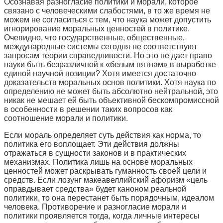
Осознавая разногласие политики и морали, которое
связано с человеческими слабостями, в то же время не
можем не согласиться с тем, что наука может допустить
игнорирование моральных ценностей в политике.
Очевидно, что государственные, общественные,
международные системы сегодня не соответствуют
запросам теории справедливости. Но это не дает право
науки быть безразличной к «белым пятнам» в выработке
единой научной позиции? Хотя имеется достаточно
доказательств моральных основ политики. Хотя наука по
определению не может быть абсолютно нейтральной, это
никак не мешает ей быть объективной бескомпромиссной
в особенности в решении таких вопросов как
соотношение морали и политики.
Если мораль определяет суть действия как норма, то
политика его воплощает. Эти действия должны
отражаться в сущности законов и в практических
механизмах. Политика лишь на основе моральных
ценностей может раскрывать гуманность своей цели и
средств. Если лозунг макеавеллийский афоризм «цель
оправдывает средства» будет каноном реальной
политики, то она перестанет быть порядочным, идеалом
человека. Противоречие и разногласие морали и
политики проявляется тогда, когда личные интересы