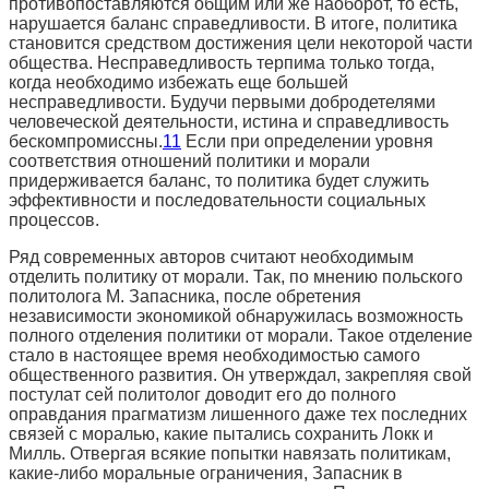
противопоставляются общим или же наоборот, то есть,
нарушается баланс справедливости. В итоге, политика
становится средством достижения цели некоторой части
общества. Несправедливость терпима только тогда,
когда необходимо избежать еще большей
несправедливости. Будучи первыми добродетелями
человеческой деятельности, истина и справедливость
бескомпромиссны.
11
Если при определении уровня
соответствия отношений политики и морали
придерживается баланс, то политика будет служить
эффективности и последовательности социальных
процессов.
Ряд современных авторов считают необходимым
отделить политику от морали. Так, по мнению польского
политолога М. Запасника, после обретения
независимости экономикой обнаружилась возможность
полного отделения политики от морали. Такое отделение
стало в настоящее время необходимостью самого
общественного развития. Он утверждал, закрепляя свой
постулат сей политолог доводит его до полного
оправдания прагматизм лишенного даже тех последних
связей с моралью, какие пытались сохранить Локк и
Милль. Отвергая всякие попытки навязать политикам,
какие-либо моральные ограничения, Запасник в