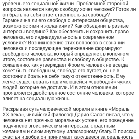
уровень его социальной жизни. Проблемной стороной
вопроса является какую свободу хочет человек? Готов ли
он брать на себя ответственность за свободу?
Гармонична ли его свобода с интересами общества,
возможностями и желаниями? Как объединить разные
интересы воедино? Как обеспечить и сохранить право
человека, его индивидуальность
в
современном
условиях? Возникновение этих вопросов в сознании
человека и последующее переживание формируют
свободного человека, который определяет, в конечном
итоге, состояние равенства и свободу в обществе. К
сожалению, как утверждает Фромм, человек не всегда
хочет быть свободным, свобода его пугает, он не в
состоянии брать на себя такую ответственность. Ему
легче существовать под имеющейся «свободой» чужих
людей, которые её достигли. И в этом отношении
проявляется двойственное состояние человека, которое
влияет на социальную жизнь.
Раскрывая суть человеческой морали в книге «Мораль
ХХ века», чилийский философ Дарио Салас писал, что у
человека нет прочных моральных устоев, его поведение
подчинено эгоистическим интересам, страстным
желаниям и сиюминутному иллюзорному благу. В поисках
счастья и добра он принимает кажущееся за реальность