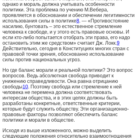
однако и мораль должна учитывать особенности
политики. Эта проблема по учению М.Вебера,
проявляется в обосновании и обеспечении легитимности
использования силы в политике
8
. — «Противостояние
насилию, бунтовать – это естественное стремление
человека к свободе, и у этого есть правовые основы. И
если кто-либо попытается отобрать эти права, его надо
остановить этим же средством» считает Дж. Локк.
9
Действительно, сегодня в Конституциях многих стран с
правовой точки зрения, обоснованно использование
силы против национальных угроз.
Но где баланс морали и реальной политики? Это вопрос
вопросов. Ведь абсолютная свобода приводит к
унижению справедливости. Она равна отрицанию
свободы
10
. Поэтому свобода или стремление к ней
человека не перемена должна соответствовать
интересам общества, и в этих целях должны быть
разработаны конкретные, ответственные критерии,
которые будут служить обществу. Эти организационно-
правовые факторы позволяют обеспечить баланс
политики и морали в обществе.
Исходя из выше изложенного, можно выделить
следующие положения
относительно взаимоотношения