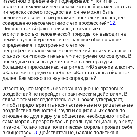
известном определении подчеркивал: «Политик…
является вежливым человеком, который должен лгать в
интересах своего государства, он не может быть
человеком с «чистыми руками», поскольку последнее
совершенно несовместимо с его профессией»
12
.
Циничен такой факт: причины, связанные с
эгоистичностью человеческой природы он выводит на
некий научный уровень, ищет научное обоснование
определения, подстроенного его же
непрофессионализмом. Человеческий эгоизм и алчность
становятся «положительным» инструментом социума. В
последние годы выпускается масса литературы
большими тиражами как, например, «48 законов власти»,
«Как выжить среди ястребов», «Как стать крысой» и так
далее. Как можно это научно оправдать?
Известно, что мораль без организационно-правовых
воздействий не перейдет к практическим действиям. В
связи с этим исследователь И.А. Ерохов утверждает,
«чтобы предотвратить насильственные и отрицательные
воздействия личностей, групп и социальных слоев по
отношению друг к другу в обществе, необходимо чтобы
сама мораль превратилась в реальную социальную силу
и закон. Только тогда политическая мораль проявит себя
в обществе»
13
. Действительно, баланс политики и