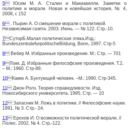
5
 Юсим М. А. Сталин и Макиавелли. Заметки о
политике и морали. Новая и новейшая история, № 4,
2008, с 152
6
 . Пырин А. О смешение морали с политикой.
Независимая газета. 2003. Июнь. — № 122. Стр.-10.
7

C
уторБ.Малая политическая этика.Изд.:
BundeszentralefurpolitischeBildung
,
Bonn
, 1997. Стр-5
8
 Вебер М. Избранные произведение. М.: Стр. — 701
9
Локк. Д. Избранные философские произведения. Т.2.
– М.: 1960. Стр-89.
10
Камю А. Бунтующей человек. –М.: 1990. Стр-345.
11
 Джон Ролз. Теория справедливости. Изд.
Новосибирского университета. 1995. Стр. — 10
12
 Запасник М. Ложь в политики. // Философские науки.
1991. № 3. Стр.- 24.
13
 Ерохов И. О возможности политической морали. //
Полис. 2002. № 4. Стр.-122.