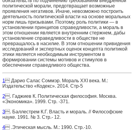
обязательств по подчинению требованиям внедренной
политической морали, предотвращает возможные
проявления негативов. Иначе, невозможно построить
деятельность политической власти на основе моральных
норм лишь призывами. Поэтому, роль политики — в
установлении принципов справедливости, а мораль в
этом отношении является внутренним стержнем, дабы
установление справедливости в обществе не
превращалось в насилие. В этом отношении привидения
исследований и экспертных оценок концепта политикой
этики является необходимым инструментом в
формировании системы мотивов и стимулов в
обеспечении справедливого общества.
1
 Дарио Салас Соммэр. Мораль ХХ
I
века. М.:
Издательство «Кодекс». 2014. Стр-5
2
. Гаджиев К. Политическая философия. Москва.
«Экономика». 1999. Стр. -371.
3
. Баллестрем К.Г. Власть и мораль. // Философские
науке. 1991. № 3. Стр.- 12.
4
 .Этическая мысль. М.: 1990. Стр.-10.