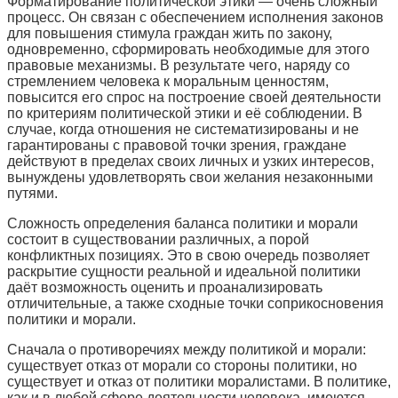
Форматирование политической этики — очень сложный
процесс. Он связан с обеспечением исполнения законов
для повышения стимула граждан жить по закону,
одновременно, сформировать необходимые для этого
правовые механизмы. В результате чего, наряду со
стремлением человека к моральным ценностям,
повысится его спрос на построение своей деятельности
по критериям политической этики и её соблюдении. В
случае, когда отношения не систематизированы и не
гарантированы с правовой точки зрения, граждане
действуют в пределах своих личных и узких интересов,
вынуждены удовлетворять свои желания незаконными
путями.
Сложность
определения баланса политики и морали
состоит в существовании
различных, а порой
конфликтных позициях. Это в свою очередь позволяет
раскрытие сущности реальной и идеальной политики
даёт возможность оценить и проанализировать
отличительные, а также сходные точки соприкосновения
политики и морали.
Сначала о противоречиях между политикой и морали:
существует отказ от морали со стороны политики, но
существует и отказ от политики моралистами. В политике,
как и в любой сфере деятельности человека, имеются