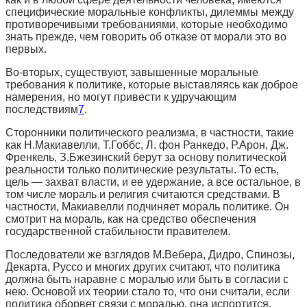
специфические моральные конфликты, дилеммы между
противоречивыми требованиями, которые необходимо
знать прежде, чем говорить об отказе от морали это во
первых.
Во-вторых, существуют, завышенные моральные
требования к политике, которые выставляясь как доброе
намерения, но могут привести к удручающим
последствиям
7
.
Сторонники политического реализма, в частности, такие
как Н.Макиавелли, Т.Гоббс, Л. фон Ранкедо, Р.Арон, Дж.
Френкель, З.Бжезинский берут за основу политической
реальности только политические результаты. То есть,
цель — захват власти, и ее удержание, а все остальное, в
том числе мораль и религия считаются средствами. В
частности, Макиавелли подчиняет мораль политике. Он
смотрит на мораль, как на средство обеспечения
государственной стабильности правителем.
Последователи же взглядов М.Вебера, Дидро, Спинозы,
Декарта, Руссо и многих других считают, что политика
должна быть наравне с моралью или быть в согласии с
нею. Основой их теории стало то, что они считали, если
политика оборвет связи с моралью, она испортится,