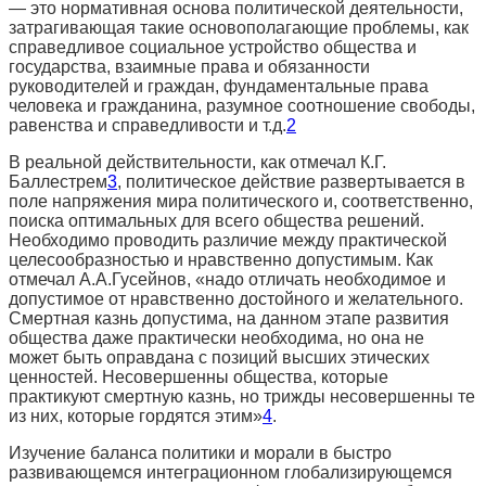
— это нормативная основа политической деятельности,
затрагивающая такие основополагающие проблемы, как
справедливое социальное устройство общества и
государства, взаимные права и обязанности
руководителей и граждан, фундаментальные права
человека и гражданина, разумное соотношение свободы,
равенства и справедливости и т.д.
2
В реальной действительности, как отмечал К.Г.
Баллестрем
3
, политическое действие развертывается в
поле напряжения мира политического и, соответственно,
поиска оптимальных для всего общества решений.
Необходимо проводить различие между практической
целесообразностью и нравственно допустимым. Как
отмечал А.А.Гусейнов, «надо отличать необходимое и
допустимое от нравственно достойного и желательного.
Смертная казнь допустима, на данном этапе развития
общества даже практически необходима, но она не
может быть оправдана с позиций высших этических
ценностей. Несовершенны общества, которые
практикуют смертную казнь, но трижды несовершенны те
из них, которые гордятся этим»
4
.
Изучение баланса политики и морали в быстро
развивающемся интеграционном глобализирующемся