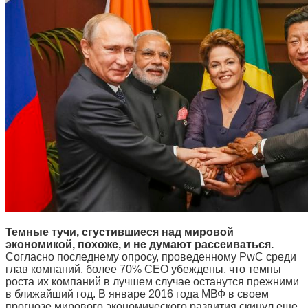
Темные тучи, сгустившиеся над мировой
экономикой, похоже, и не думают рассеиваться.
Согласно последнему опросу, проведенному PwC среди
глав компаний, более 70% СЕО убеждены, что темпы
роста их компаний в лучшем случае останутся прежними
в ближайший год. В январе 2016 года МВФ в своем
прогнозе мирового экономического развития скинул еще