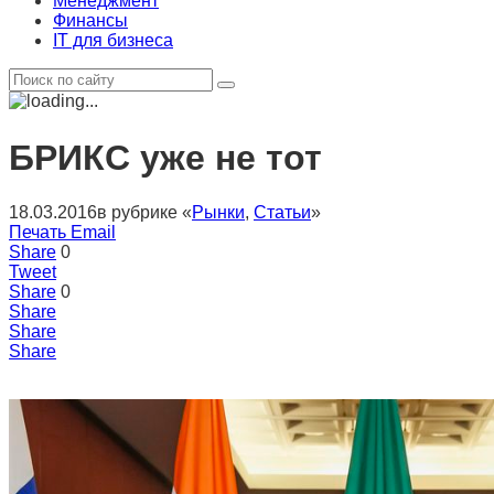
Менеджмент
Финансы
IT для бизнеса
БРИКC уже не тот
18.03.2016
в рубрике «
Рынки
,
Статьи
»
Печать
Email
Share
0
Tweet
Share
0
Share
Share
Share