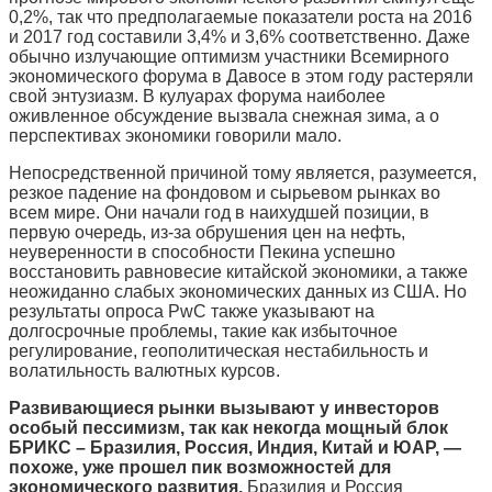
0,2%, так что предполагаемые показатели роста на 2016
и 2017 год составили 3,4% и 3,6% соответственно. Даже
обычно излучающие оптимизм участники Всемирного
экономического форума в Давосе в этом году растеряли
свой энтузиазм. В кулуарах форума наиболее
оживленное обсуждение вызвала снежная зима, а о
перспективах экономики говорили мало.
Непосредственной причиной тому является, разумеется,
резкое падение на фондовом и сырьевом рынках во
всем мире. Они начали год в наихудшей позиции, в
первую очередь, из-за обрушения цен на нефть,
неуверенности в способности Пекина успешно
восстановить равновесие китайской экономики, а также
неожиданно слабых экономических данных из США. Но
результаты опроса PwC также указывают на
долгосрочные проблемы, такие как избыточное
регулирование, геополитическая нестабильность и
волатильность валютных курсов.
Развивающиеся рынки вызывают у инвесторов
особый пессимизм, так как некогда мощный блок
БРИКС – Бразилия, Россия, Индия, Китай и ЮАР, —
похоже, уже прошел пик возможностей для
экономического развития.
Бразилия и Россия