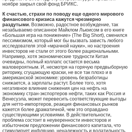
ноябре закрыл свой фонд БРИКС.
К счастью, страхи по поводу еще одного мирового
финансового кризиса кажутся чрезмерно
раздутыми.
Возможно, радостное возбуждение, так
незабываемо описанное Майклом Льюисом в его книге
«Большая игра на понижение» (The Big Short), сменился
пессимизмом, который мог бы вызвать зависть любого
исследователя этой «мрачной науки», но настроения
инвесторов не стали от этого более рациональными.
Например, хотя экономические трудности Китая
очевидны, полный коллапс остается весьма
маловероятным. И, несмотря на горячую предвыборную
риторику, сгущающую краски, не все так плохо и в
американской экономике: уровень безработицы
снижается, а зарплаты растут. Более того, хотя
негативное влияние снижения цен на нефть на
экономику стран-экспортеров нефти, таких как Россия и
Венесуэла, может перевесить соответствующие выгоды
для нетто-импортеров, реакция финансовых рынков
кажется более драматичной, чем это оправдано
существующими условиями. В действительности,
проблема состоит в неуверенности инвесторов и
избыточном предложении финансового капитала, что
стимулирует инфляцию, ненадежность и волатильность