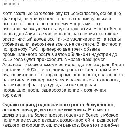
активов.
Хотя газетные заголовки звучат безжалостно, основные
факторы, регулирующие спрос на формирующихся
рынках, остаются по-прежнему мощными – и в
ближайшем будущем останутся таковыми. Это особенно
верно для Азии, где численность населения все так же
растет, чистый доход все так же увеличивается, а темпы
урбанизации, вероятнее всего, не снизятся. В частности,
по прогнозу PwC, примерно две трети объема
промышленного роста в автомобильной индустрии до
2012 года будет происходить в «развивающемся
Азиатско-Тихоокеанском» регионе, где только доля Китая
составляет 40%. Перспектива роста остается такой же
благоприятной в секторах промышленности, связанных с
развитием: инженерные услуги, «зеленые» технологии,
развитие инфраструктуры, а также пищевая
промышленность, здравоохранение и розничная
торговля.
Однако период однозначного роста, безусловно,
остался позади, и этого не изменить.
Его место
должна занять более трезвая оценка и более глубокое
понимание существующих возможностей и трудностей
каждого из формирующихся рынков. Все это потребует