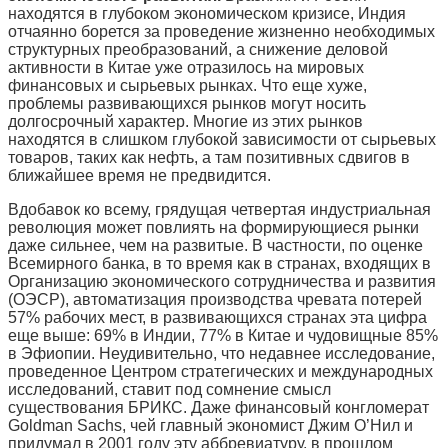
находятся в глубоком экономическом кризисе, Индия
отчаянно борется за проведение жизненно необходимых
структурных преобразований, а снижение деловой
активности в Китае уже отразилось на мировых
финансовых и сырьевых рынках. Что еще хуже,
проблемы развивающихся рынков могут носить
долгосрочный характер. Многие из этих рынков
находятся в слишком глубокой зависимости от сырьевых
товаров, таких как нефть, а там позитивных сдвигов в
ближайшее время не предвидится.
Вдобавок ко всему, грядущая четвертая индустриальная
революция может повлиять на формирующиеся рынки
даже сильнее, чем на развитые. В частности, по оценке
Всемирного банка, в то время как в странах, входящих в
Организацию экономического сотрудничества и развития
(ОЭСР), автоматизация производства чревата потерей
57% рабочих мест, в развивающихся странах эта цифра
еще выше: 69% в Индии, 77% в Китае и чудовищные 85%
в Эфиопии. Неудивительно, что недавнее исследование,
проведенное Центром стратегических и международных
исследований, ставит под сомнение смысл
существования БРИКС. Даже финансовый конгломерат
Goldman Sachs, чей главный экономист Джим О’Нил и
придумал в 2001 году эту аббревиатуру, в прошлом