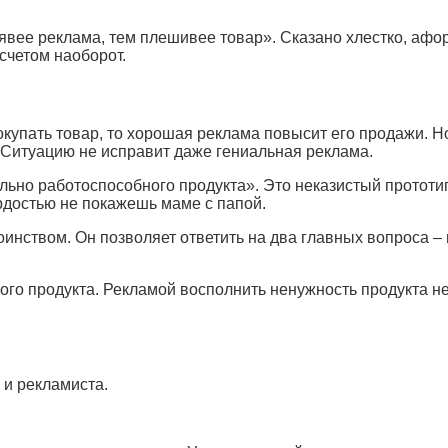
вее реклама, тем плешивее товар». Сказано хлестко, афори
счетом наоборот.
окупать товар, то хорошая реклама повысит его продажи. Н
. Ситуацию не исправит даже гениальная реклама.
ьно работоспособного продукта». Это неказистый прототип,
рдостью не покажешь маме с папой.
нством. Он позволяет ответить на два главных вопроса – н
мого продукта. Рекламой восполнить ненужность продукта 
 и рекламиста.