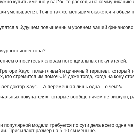
 нужно купить именно у вас?», то расходы на коммуникацию
ки уменьшается. Точно так же меньшим окажется и объем н
окупятся в будущем повышенным уровнем вашей финансовой
нчурного инвестора?
мнением относитесь к словам потенциальных покупателей.
Грегори Хаус, талантливый и циничный терапевт, который т
, кто стремится им помочь. И даже тогда, когда на кону ст
чает доктор Хаус. – А переменная лишь одна – о чём?»
нциальных покупателях, которые вообще ничем не рискуют, р
и популярной модели требуется по сути дела всего одна м
нии. Присылают размер на 5-10 см меньше.