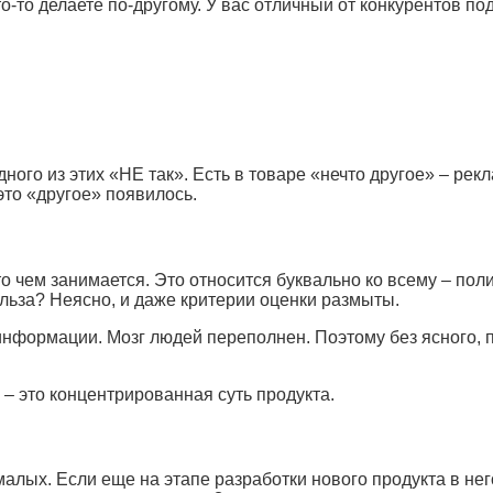
что-то делаете по-другому. У вас отличный от конкурентов по
ого из этих «НЕ так». Есть в товаре «нечто другое» – рекл
 это «другое» появилось.
 чем занимается. Это относится буквально ко всему – полит
польза? Неясно, и даже критерии оценки размыты.
нформации. Мозг людей переполнен. Поэтому без ясного, пр
– это концентрированная суть продукта.
немалых. Если еще на этапе разработки нового продукта в н