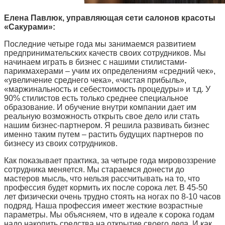
Елена Павлюк, управляющая сети салонов красоты
«Сакурами»:
Последние четыре года мы занимаемся развитием
предпринимательских качеств своих сотрудников. Мы
начинаем играть в бизнес с нашими стилистами-
парикмахерами – учим их определениям «средний чек»,
«увеличение среднего чека», «чистая прибыль»,
«маржинальность и себестоимость процедуры» и т.д. У
90% стилистов есть только среднее специальное
образование. И обучение внутри компании дает им
реальную возможность открыть свое дело или стать
нашим бизнес-партнером. Я решила развивать бизнес
именно таким путем – растить будущих партнеров по
бизнесу из своих сотрудников.
Как показывает практика, за четыре года мировоззрение
сотрудника меняется. Мы стараемся донести до
мастеров мысль, что нельзя рассчитывать на то, что
профессия будет кормить их после сорока лет. В 45-50
лет физически очень трудно стоять на ногах по 8-10 часов
подряд. Наша профессия имеет жесткие возрастные
параметры. Мы объясняем, что в идеале к сорока годам
надо накопить средства на открытие своего дела. И как