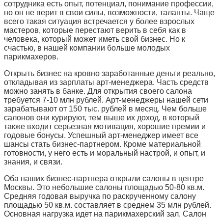
сотрудника есть опыт, потенциал, понимание профессии,
но он не верит в свои силы, возможности, таланты. Чаще
всего такая ситуация встречается у более взрослых
мастеров, которые перестают верить в себя как в
человека, который может иметь свой бизнес. Но к
счастью, в нашей компании больше молодых
парикмахеров.
Открыть бизнес на кровно заработанные деньги реально,
откладывая из зарплаты арт-менеджера. Часть средств
можно занять в банке. Для открытия своего салона
требуется 7-10 млн рублей. Арт-менеджеры нашей сети
зарабатывают от 150 тыс. рублей в месяц. Чем больше
салонов они курируют, тем выше их доход, в который
также входит серьезная мотивация, хорошие премии и
годовые бонусы. Успешный арт-менеджер имеет все
шансы стать бизнес-партнером. Кроме материальной
готовности, у него есть и моральный настрой, и опыт, и
знания, и связи.
Оба наших бизнес-партнера открыли салоны в центре
Москвы. Это небольшие салоны площадью 50-80 кв.м.
Средняя годовая выручка по раскрученному салону
площадью 50 кв.м. составляет в среднем 35 млн рублей.
Основная нагрузка идет на парикмахерский зал. Салон