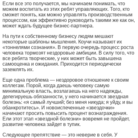
Если все это получается, мы начинаем понимать, что
можем воспитать из этих ребят управляющих. Того, кто
сможет понять, как можно управлять производственным
процессом, как эффективно руководить такими же как он,
может ждать будущее бизнес-партнера.
На пути к собственному бизнесу людям мешают
некоторые шаблоны мышления. Коучи называют их
«тоннелями сознания». В первую очередь процесс роста
человека тормозят нездоровые амбиции. В силу того, что
все ребята творческие, у них может быть завышена
самооценка и ожидания. Приходится периодически
заземлять их.
Еще одна проблема — нездоровое отношение к своим
коллегам. Порой, когда даешь человеку самую
минимальную власть, возлагаешь на него надежды,
делегируешь обязанности, у него начинается звездная
болезнь: «я самый лучший; без меня никуда; я уйду, и вы
обанкротитесь». И новоиспеченные «звездочки»
начинают просить повысить процент вознаграждения.
Ели этот этап «звездной болезни» вовремя не пройдет,
развитие человека зайдет в тупик.
Следующее препятствие — это неверие в себя. У