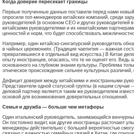
Когда доверие пересекает границы
Первые полученные данные поставили перед нами новый 
опросили топ-менеджеров китайских компаний, среди зар
руководителей (в основном СЕО и других руководителей 
китайскими руководителями и их некитайскими партнерам
ценностей и норм, что будет способствовать межличност
Например, один китайско-сингапурский руководитель обнар
в чайных церемониях. (Традиция чаепития — важная сост
превратившиеся в отдельный вид искусства.) В Китае дел
опыту иностранцев, опасаясь, что те не оценят его. Вед
основанного на глубоком знании культуры. Проблема тольк
этническое происхождение сильнее культурных различий, 
Дефицит доверия между китайскими и иностранными руково
Представители одной статусной группы (в нашем случае 
деловой партнер является таким же руководителем известн
основой для возникновения доверительных отношений.
Семья и дружба — больше чем метафоры
Один итальянский руководитель, занимающийся венчурными
Он постоянно видит, как другие иностранцы расточают улы
менеджеры действительно с большей вероятностью смогут
связано с важностью семейных связей в Китае, где отно