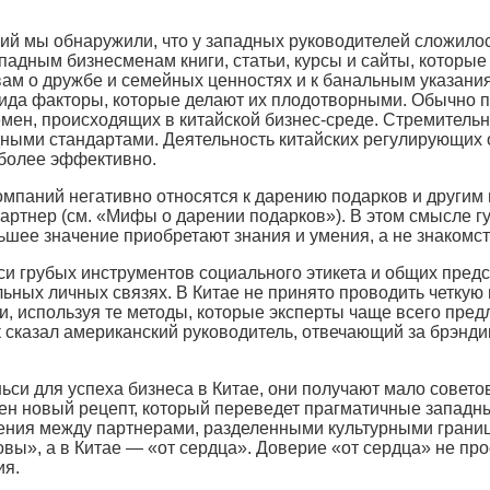
ий мы обнаружили, что у западных руководителей сложило
адным бизнесменам книги, статьи, курсы и сайты, которые 
ам о дружбе и семейных ценностях и к банальным указания
вида факторы, которые делают их плодотворными. Обычно п
ен, происходящих в китайской бизнес-среде. Стремительно
ными стандартами. Деятельность китайских регулирующих о
 более эффективно.
компаний негативно относятся к дарению подарков и други
артнер (см. «Мифы о дарении подарков»). В этом смысле г
шее значение приобретают знания и умения, а не знакомст
и грубых инструментов социального этикета и общих пред
льных личных связях. В Китае не принято проводить четку
и, используя те методы, которые эксперты чаще всего пред
 сказал американский руководитель, отвечающий за брэнди
си для успеха бизнеса в Китае, они получают мало совето
ен новый рецепт, который переведет прагматичные западны
шения между партнерами, разделенными культурными грани
вы», а в Китае — «от сердца». Доверие «от сердца» не про
ия.