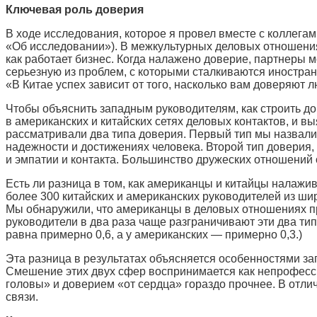
Ключевая роль доверия
В ходе исследования, которое я провел вместе с коллега
«Об исследовании»). В межкультурных деловых отношениях
как работает бизнес. Когда налажено доверие, партнеры
серьезную из проблем, с которыми сталкиваются иностра
«В Китае успех зависит от того, насколько вам доверяют 
Чтобы объяснить западным руководителям, как строить д
в американских и китайских сетях деловых контактов, и 
рассматривали два типа доверия. Первый тип мы назвали 
надежности и достижениях человека. Второй тип доверия
и эмпатии и контакта. Большинство дружеских отношений 
Есть ли разница в том, как американцы и китайцы налажи
более 300 китайских и американских руководителей из ши
Мы обнаружили, что американцы в деловых отношениях пр
руководители в два раза чаще разграничивают эти два тип
равна примерно 0,6, а у американских — примерно 0,3.)
Эта разница в результатах объясняется особенностями за
Смешение этих двух сфер воспринимается как непрофесси
головы» и доверием «от сердца» гораздо прочнее. В отлич
связи.