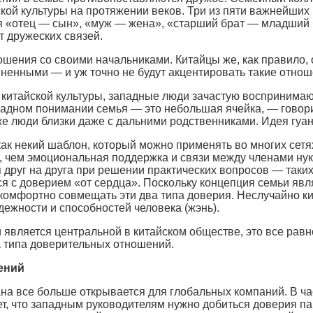
ской культуры на протяжении веков. Три из пяти важнейши
 «отец — сын», «муж — жена», «старший брат — младший 
т дружеских связей.
шения со своими начальниками. Китайцы же, как правило, 
ненными — и уж точно не будут акцентировать такие отнош
те китайской культуры, западные люди зачастую восприним
падном понимании семья — это небольшая ячейка, — говори
же люди близки даже с дальними родственниками. Идея гуан
как некий шаблон, который можно применять во многих сет
, чем эмоциональная поддержка и связи между членами нук
я друг на друга при решении практических вопросов — таки
 с доверием «от сердца». Поскольку концепция семьи явля
 комфортно совмещать эти два типа доверия. Неслучайно к
адежности и способностей человека (жэнь).
 является центральной в китайском обществе, это все рав
ба типа доверительных отношений.
ений
трана все больше открывается для глобальных компаний. В 
т, что западным руководителям нужно добиться доверия па