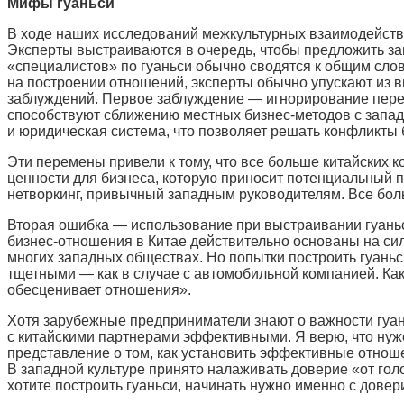
Мифы гуаньси
В ходе наших исследований межкультурных взаимодейств
Эксперты выстраиваются в очередь, чтобы предложить зап
«специалистов» по гуаньси обычно сводятся к общим слов
на построении отношений, эксперты обычно упускают из 
заблуждений. Первое заблуждение — игнорирование перем
способствуют сближению местных бизнес-методов с запад
и юридическая система, что позволяет решать конфликты
Эти перемены привели к тому, что все больше китайских 
ценности для бизнеса, которую приносит потенциальный п
нетворкинг, привычный западным руководителям. Все боль
Вторая ошибка — использование при выстраивании гуаньс
бизнес-отношения в Китае действительно основаны на си
многих западных обществах. Но попытки построить гуаньс
тщетными — как в случае с автомобильной компанией. Как
обесценивает отношения».
Хотя зарубежные предприниматели знают о важности гуань
с китайскими партнерами эффективными. Я верю, что нуж
представление о том, как установить эффективные отно
В западной культуре принято налаживать доверие «от голо
хотите построить гуаньси, начинать нужно именно с довер