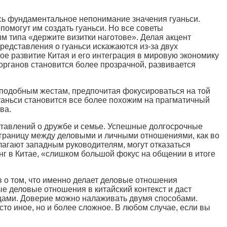
сь фундаментальное непонимание значения гуаньси.
помогут им создать гуаньси. Но все советы
м типа «держите визитки наготове». Делая акцент
редставления о гуаньси искажаются из-за двух
е развитие Китая и его интеграция в мировую экономику
рганов становится более прозрачной, развивается
м подобным жестам, предпочитая фокусироваться на той
уаньси становится все более похожим на прагматичный
ва.
ставлений о дружбе и семье. Успешные долгосрочные
ю границу между деловыми и личными отношениями, как во
лагают западным руководителям, могут отказаться
нг в Китае, «слишком большой фокус на общении в итоге
в о том, что именно делает деловые отношения
е деловые отношения в китайский контекст и даст
цами. Доверие можно налаживать двумя способами.
сто иное, но и более сложное. В любом случае, если вы