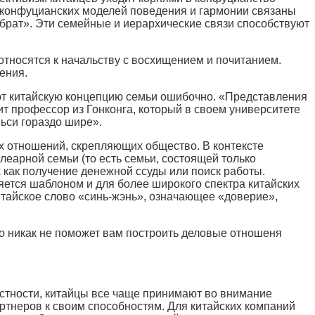
х конфуцианских моделей поведения и гармонии связаны
брат». Эти семейные и иерархические связи способствуют
относятся к начальству с восхищением и почитанием.
ения.
ают китайскую концепцию семьи ошибочно. «Представления
т профессор из Гонконга, который в своем университете
ьси гораздо шире».
ях отношений, скрепляющих общество. В контексте
леарной семьи (то есть семьи, состоящей только
х как получение денежной ссуды или поиск работы.
ется шаблоном и для более широкого спектра китайских
итайское слово «синь-жэнь», означающее «доверие»,
но никак не поможет вам построить деловые отношеня
частности, китайцы все чаще принимают во внимание
ртнеров к своим способностям. Для китайских компаний