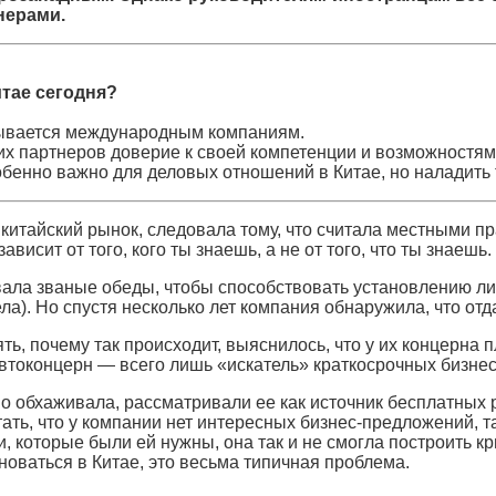
нерами.
тае сегодня?
ткрывается международным компаниям.
их партнеров доверие к своей компетенции и возможностям
собенно важно для деловых отношений в Китае, но наладить
тайский рынок, следовала тому, что считала местными пра
висит от того, кого ты знаешь, а не от того, что ты знаешь.
ла званые обеды, чтобы способствовать установлению лич
. Но спустя несколько лет компания обнаружила, что отда
ть, почему так происходит, выяснилось, что у их концерна
втоконцерн — всего лишь «искатель» краткосрочных бизнес
но обхаживала, рассматривали ее как источник бесплатных
ать, что у компании нет интересных бизнес-предложений, т
и, которые были ей нужны, она так и не смогла построить 
оваться в Китае, это весьма типичная проблема.