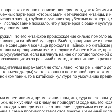
вопрос: как именно возникает доверие между китайскими 
убежных партнеров которых были и этнические китайцы, и 
высшего звена), глубоко изучивших зарубежных партнеров
и. Исследование показало, что у партнеров с общим культ
ному пониманию.
ужил, что его китайское происхождение сильно помогло ему,
авляющая китайской культуры. Выбор, заваривание и насл
овые совещания все чаще проходят в чайных, но китайские
ь западным предпринимателям, ведущим бизнес в Китае, пра
о усугубляется, если взглянуть на нее с противоположной 
возникающих из-за различий в методах воспитания в разных
дителями выражается не столь явно, когда речь идет о до
— топ-менеджеры) часто склонны к позитивной оценке комп
ой компании, то в китайской культуре по умолчанию предпо
 инвестициями, прямо заявил нам, что, судя по его опыту,
бки, но их усилия ни к чему не приводят. В ходе нашего и
 наладить доверительные отношения с друзьями из сети де
шения в семье противопоставляются дружбе. Семейный кол