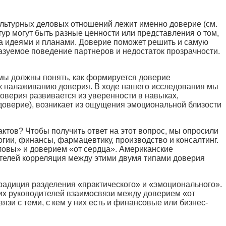
ультурных деловых отношений лежит именно доверие (см.
ур могут быть разные ценности или представления о том,
на идеями и планами. Доверие поможет решить и самую
азуемое поведение партнеров и недостаток прозрачности.
 мы должны понять, как формируется доверие
в к налаживанию доверия. В ходе нашего исследования мы
оверия развивается из уверенности в навыках,
доверие), возникает из ощущения эмоциональной близости
ктов? Чтобы получить ответ на этот вопрос, мы опросили
гии, финансы, фармацевтику, производство и консалтинг.
ловы» и доверием «от сердца». Американские
дителей корреляция между этими двумя типами доверия
традиция разделения «практического» и «эмоционального».
их руководителей взаимосвязи между доверием «от
зи с теми, с кем у них есть и финансовые или бизнес-