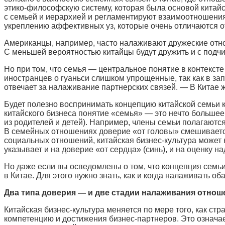
этико-философскую систему, которая была основой китай
с семьей и иерархией и регламентируют взаимоотношения
укреплению аффективных уз, которые очень отличаются о
Американцы, например, часто налаживают дружеские отно
С меньшей вероятностью китайцы будут дружить и с подчи
Но при том, что семья — центральное понятие в контекс
иностранцев о гуаньси слишком упрощенные, так как в за
отвечает за налаживание партнерских связей. — В Китае 
Будет полезно воспринимать концепцию китайской семьи 
китайского бизнеса понятие «семья» — это нечто большее
из родителей и детей). Например, члены семьи полагаютс
В семейных отношениях доверие «от головы» смешивается
социальных отношений, китайская бизнес-культура может
указывает и на доверие «от сердца» (синь), и на оценку н
Но даже если вы осведомлены о том, что концепция семьи
в Китае. Для этого нужно знать, как и когда налаживать о
Два типа доверия — и две стадии налаживания отнош
Китайская бизнес-культура меняется по мере того, как с
компетенцию и достижения бизнес-партнеров. Это означае