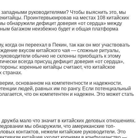
и западными руководителями? Чтобы выяснить это, мы
некитайцы. Проинтервьюировав на местах 108 китайских
, мы обнаружили дефицит доверия «от сердца» между
урным багажом неизбежно будет и общая платформа
 когда он переехал в Пекин, так как он мог участвовать
аждение вкусом китайского чая — сложные ритуалы,
 руководители обычно не склонны приобщать к этому
ктически всегда присущ дефицит доверия «от сердца»,
стороны: коренные китайцы считают, что китайское
 странах.
верии, основанном на компетентности и надежности.
етенции людей, равных им по рангу. Если потенциальный
лагается, что он компетентен и надежен. Это может стать
 дружба мало что значит в китайских деловых отношениях.
сследовании мы обнаружили, что американские топ-
ловых контактов, нежели китайские руководители. Это
лективизм китайцев уходит корнями в конфуцианство —