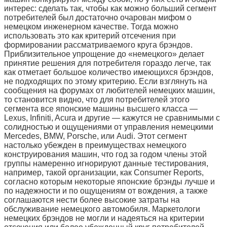
интерес: сделать так, чтобы как можно больший сегмент
потребителей был достаточно очарован мифом о
немецком инженерном качестве. Тогда можно
использовать это как критерий отсечения при
формировании рассматриваемого круга брэндов.
Приблизительное упрощение до «немецкого» делает
принятие решения для потребителя гораздо легче, так
как отметает большое количество имеющихся брэндов,
не подходящих по этому критерию. Если взглянуть на
сообщения на форумах от любителей немецких машин,
то становится видно, что для потребителей этого
сегмента все японские машины высшего класса —
Lexus, Infiniti, Acura и другие — кажутся не сравнимыми с
солидностью и ощущениями от управления немецкими
Mercedes, BMW, Porsche, или Audi. Этот сегмент
настолько убежден в преимуществах немецкого
конструирования машин, что год за годом члены этой
группы намеренно игнорируют данные тестирования,
например, такой организации, как Consumer Reports,
согласно которым некоторые японские брэнды лучше и
по надежности и по ощущениям от вождения, а также
соглашаются нести более высокие затраты на
обслуживание немецкого автомобиля. Маркетологи
немецких брэндов не могли и надеяться на критерии