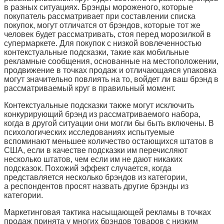
в разных ситуациях. Брэнды мороженого, которые
покупатель рассматривает при составлении списка
покупок, могут отличатся от брэндов, которые тот же
человек будет рассматривать, стоя перед морозилкой в
супермаркете. Для покупок с низкой вовлеченностью
контекстуальные подсказки, такие как мобильные
рекламные сообщения, основанные на местоположении,
продвижение в точках продаж и отличающаяся упаковка
могут значительно повлиять на то, войдет ли ваш брэнд в
рассматриваемый круг в правильный момент.
Контекстуальные подсказки также могут исключить
конкурирующий брэнд из рассматриваемого набора,
когда в другой ситуации они могли бы быть включены. В
психологических исследованиях испытуемые
вспоминают меньшее количество остающихся штатов в
США, если в качестве подсказки им перечисляют
несколько штатов, чем если им не дают никаких
подсказок. Похожий эффект случается, когда
представляется несколько брэндов из категории,
а респондентов просят назвать другие брэнды из
категории.
Маркетинговая тактика насыщающей рекламы в точках
продаж принята у многих брэндов товаров с низким