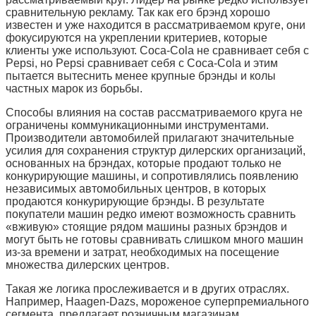
сравнительную рекламу. Так как его брэнд хорошо
известен и уже находится в рассматриваемом круге, они
фокусируются на укреплении критериев, которые
клиенты уже используют. Coca-Cola не сравнивает себя с
Pepsi, но Pepsi сравнивает себя с Coca-Cola и этим
пытается вытеснить менее крупные брэнды и колы
частных марок из борьбы.
Способы влияния на состав рассматриваемого круга не
ограничены коммуникационными инструментами.
Производители автомобилей прилагают значительные
усилия для сохранения структур дилерских организаций,
основанных на брэндах, которые продают только не
конкурирующие машины, и сопротивлялись появлению
независимых автомобильных центров, в которых
продаются конкурирующие брэнды. В результате
покупатели машин редко имеют возможность сравнить
«вживую» стоящие рядом машины разных брэндов и
могут быть не готовы сравнивать слишком много машин
из-за времени и затрат, необходимых на посещение
множества дилерских центров.
Такая же логика прослеживается и в других отраслях.
Например, Haagen-Dazs, мороженое суперпремиального
сегмента, предлагает розничным магазинам