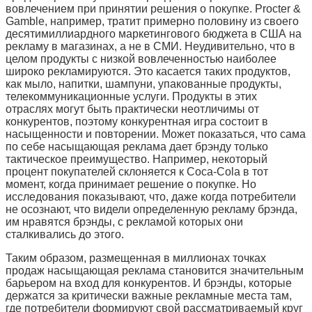
вовлечением при принятии решения о покупке. Procter &
Gamble, например, тратит примерно половину из своего
десятимиллиардного маркетингового бюджета в США на
рекламу в магазинах, а не в СМИ. Неудивительно, что в
целом продукты с низкой вовлеченностью наиболее
широко рекламируются. Это касается таких продуктов,
как мыло, напитки, шампуни, упакованные продукты,
телекоммуникационные услуги. Продукты в этих
отраслях могут быть практически неотличимы от
конкурентов, поэтому конкурентная игра состоит в
насыщенности и повторении. Может показаться, что сама
по себе насыщающая реклама дает брэнду только
тактическое преимущество. Например, некоторый
процент покупателей склоняется к Coca-Cola в тот
момент, когда принимает решение о покупке. Но
исследования показывают, что, даже когда потребители
не осознают, что видели определенную рекламу брэнда,
им нравятся брэнды, с рекламой которых они
сталкивались до этого.
Таким образом, размещенная в миллионах точках
продаж насыщающая реклама становится значительным
барьером на вход для конкурентов. И брэнды, которые
держатся за критически важные рекламные места там,
где потребители формируют свой рассматриваемый круг