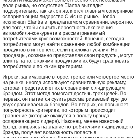
доле рынка, но отсутствие Elantra выглядит
подозрительно, так как он является главным соперником,
оспаривающим лидерство Civic на рынке. Honda
исключает Elantra в предлагаемом сравнении, вероятно,
для того, чтобы снизить вероятность включения
автомобиля-конкурента в рассматриваемый
потребителями круг возможностей. Конечно, сегодня
потребители могут найти сравнения любой комбинации
продуктов в интернете, если приложат усилия. Но
продавцы, осознанно представляя свои продукты, могут
влиять на то, с какими продуктами их будут сравнивать
потребители и по каким критериям.
Игроки, занимающие второе, третье или четвертое место
на рынке, иногда используют сравнительную рекламу,
которая представляет их в сравнении с лидирующим
брэндом. Этот метод помогает достичь трех целей. Во-
первых, он пытается сузить рассматриваемый круг до
двух сравниваемых брэндов. Во-вторых, он повышает
популярность критериев, по которым происходит
сравнение (которые окажутся в пользу брэнда,
оспаривающего лидера). Наконец, менее известный
брэнд, опираясь на знание потребителями лидирующего
брэнда, получает возможность попасть в
рассматриваемый круг. Лидер на рынке редко использует