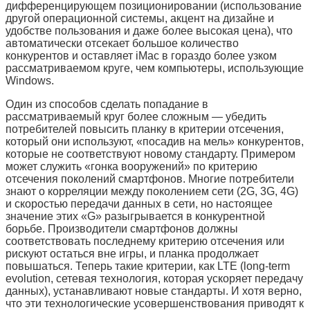
дифференцирующем позиционировании (использование
другой операционной системы, акцент на дизайне и
удобстве пользования и даже более высокая цена), что
автоматически отсекает большое количество
конкурентов и оставляет iMac в гораздо более узком
рассматриваемом круге, чем компьютеры, использующие
Windows.
Один из способов сделать попадание в
рассматриваемый круг более сложным — убедить
потребителей повысить планку в критерии отсечения,
который они используют, «посадив на мель» конкурентов,
которые не соответствуют новому стандарту. Примером
может служить «гонка вооружений» по критерию
отсечения поколений смартфонов. Многие потребители
знают о корреляции между поколением сети (2G, 3G, 4G)
и скоростью передачи данных в сети, но настоящее
значение этих «G» разыгрывается в конкурентной
борьбе. Производители смартфонов должны
соответствовать последнему критерию отсечения или
рискуют остаться вне игры, и планка продолжает
повышаться. Теперь такие критерии, как LTE (long-term
evolution, сетевая технология, которая ускоряет передачу
данных), устанавливают новые стандарты. И хотя верно,
что эти технологические усовершенствования приводят к