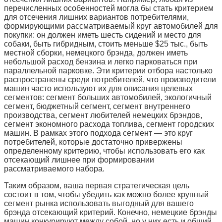
перечисленных особенностей могла бы стать критерием
для отсечения лишних вариантов потребителями,
формирующими рассматриваемый круг автомобилей для
покупки: он должен иметь шесть сидений и место для
собаки, быть гибридным, стоить меньше $25 тыс., быть
местной сборки, немецкого брэнда, должен иметь
небольшой расход бензина и легко парковаться при
параллельной парковке. Эти критерии отбора настолько
распространены среди потребителей, что производители
машин часто используют их для описания целевых
сегментов: сегмент больших автомобилей, экологичный
сегмент, бюджетный сегмент, сегмент внутреннего
производства, сегмент любителей немецких брэндов,
сегмент экономного расхода топлива, сегмент городских
машин. В рамках этого подхода сегмент — это круг
потребителей, которые достаточно привержены
определенному критерию, чтобы использовать его как
отсекающий лишнее при формировании
рассматриваемого набора.
Таким образом, ваша первая стратегическая цель
состоит в том, чтобы убедить как можно более крупный
сегмент рынка использовать выгодный для вашего
брэнда отсекающий критерий. Конечно, немецкие брэнды
машин конкурируют между собой, но у них есть и общий