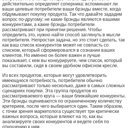
действительно определяет соперника: вспоминают ли
ваши целевые потребители ваши брэнды вместе, когда
обдумывают покупку продукта. Так что давайте зададим
вопрос по-другому: не какие брэнды являются вашими
конкурентами, а какие брэнды потребители
рассматривают при принятии решения. Чтобы
определить это, нужно найти способ заглянуть в мысли
потребителя. Непростая задача, но это стоит сделать, так
как ваш список конкурентов может не совпасть со
списком, который сформировался в сознании ваших
клиентов. Но именно он более важен и лучше
показывает, с кем вы конкурируете, чем список, который
вы составили, сидя в своем удобном офисном кресле.
Из всех продуктов, которые могут удовлетворить
имеющуюся потребность, потребители обычно
рассматривают только несколько, даже в самых сложных
сценариях покупки. Эта группа продуктов из
рассматриваемого круга — ваши ближайшие конкуренты.
Эти брэнды оцениваются по ограниченному количеству
критериев, после чего выбирается один. Таким образом,
с точки зрения маркетолога существует три критически
важных вопроса, которые влияют на то, как вы
анализируете своих конкурентов и ведете себя по
отношению к ним.