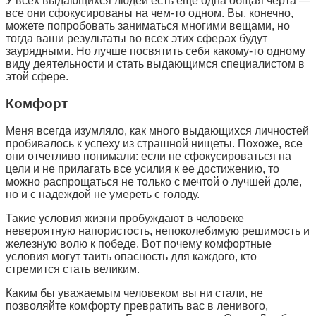
У всех выдающихся людей есть еще одна общая черта —
все они сфокусированы на чем-то одном. Вы, конечно,
можете попробовать заниматься многими вещами, но
тогда ваши результаты во всех этих сферах будут
заурядными. Но лучше посвятить себя какому-то одному
виду деятельности и стать выдающимся специалистом в
этой сфере.
Комфорт
Меня всегда изумляло, как много выдающихся личностей
пробивалось к успеху из страшной нищеты. Похоже, все
они отчетливо понимали: если не сфокусироваться на
цели и не прилагать все усилия к ее достижению, то
можно распрощаться не только с мечтой о лучшей доле,
но и с надеждой не умереть с голоду.
Такие условия жизни пробуждают в человеке
невероятную напористость, непоколебимую решимость и
железную волю к победе. Вот почему комфортные
условия могут таить опасность для каждого, кто
стремится стать великим.
Каким бы уважаемым человеком вы ни стали, не
позволяйте комфорту превратить вас в ленивого,