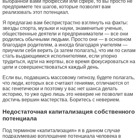
выбранной вами профессии или сфере, то вы просто не
предпримете тех шагов, которые позволят вам
реализовать этот потенциал.
Я предлагаю вам беспристрастно взглянуть на факты:
звезды спорта, музыки и науки, знаменитые ученые,
общественные деятели и предприниматели — все они
родились обычными людьми. Просто они — в основном
благодаря родителям, а иногда благодаря учителям —
приучили себя верить (а затем полагать), что им по силам
стать выдающимися исполнителями, если упорно
трудиться, идти на жертвы, все время фокусироваться на
цели и совершенствоваться каждый день.
Если вы, подавшись массовому гипнозу, будете полагать,
что люди, которых все считают гениями, отличаются от
вас генетически и поэтому у вас нет шанса делать
историю, то уже одно лишь это неверие не позволит вам
достичь вершин мастерства. Боритесь с неверием.
Недостаточная капитализация собственного
потенциала
Под термином «капитализация» я в данном случае
подразумеваю воплощение потенциала человека в