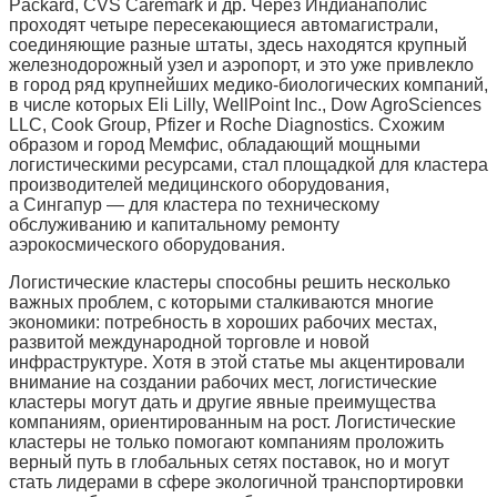
Packard, CVS Caremark и др. Через Индианаполис
проходят четыре пересекающиеся автомагистрали,
соединяющие разные штаты, здесь находятся крупный
железнодорожный узел и аэропорт, и это уже привлекло
в город ряд крупнейших медико-биологических компаний,
в числе которых Eli Lilly, WellPoint Inc., Dow AgroSciences
LLC, Cook Group, Pfizer и Roche Diagnostics. Схожим
образом и город Мемфис, обладающий мощными
логистическими ресурсами, стал площадкой для кластера
производителей медицинского оборудования,
а Сингапур — для кластера по техническому
обслуживанию и капитальному ремонту
аэрокосмического оборудования.
Логистические кластеры способны решить несколько
важных проблем, с которыми сталкиваются многие
экономики: потребность в хороших рабочих местах,
развитой международной торговле и новой
инфраструктуре. Хотя в этой статье мы акцентировали
внимание на создании рабочих мест, логистические
кластеры могут дать и другие явные преимущества
компаниям, ориентированным на рост. Логистические
кластеры не только помогают компаниям проложить
верный путь в глобальных сетях поставок, но и могут
стать лидерами в сфере экологичной транспортировки