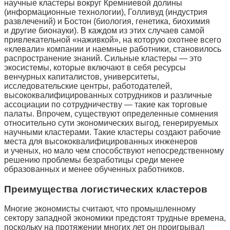
научные кластеры вокруг Кремниевой долины
(информационные технологии), Голливуд (индустрия
развлечений) и Бостон (биология, генетика, биохимия
и другие бионауки). В каждом из этих случаев самой
привлекательной «наживкой», на которую охотнее всего
«клевали» компании и наемные работники, становилось
распространение знаний. Сильные кластеры — это
экосистемы, которые включают в себя ресурсы
венчурных капиталистов, университеты,
исследовательские центры, работодателей,
высококвалифицированных сотрудников и различные
ассоциации по сотрудничеству — такие как торговые
палаты. Впрочем, существуют определенные сомнения
относительно сути экономических выгод, генерируемых
научными кластерами. Такие кластеры создают рабочие
места для высококвалифицированных инженеров
и ученых, но мало чем способствуют непосредственному
решению проблемы безработицы среди менее
образованных и менее обученных работников.
Преимущества логистических кластеров
Многие экономисты считают, что промышленному
сектору западной экономики предстоят трудные времена,
поскольку на протяжении многих лет он проигрывал