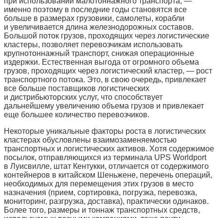
при использовании малотоннажного транспорта, —
именно поэтому в последние годы становятся все
больше в размерах грузовики, самолеты, корабли
и увеличивается длина железнодорожных составов.
Большой поток грузов, проходящих через логистические
кластеры, позволяет перевозчикам использовать
крупнотоннажный транспорт, снижая операционные
издержки. Естественная выгода от огромного объема
грузов, проходящих через логистический кластер, — рост
транспортного потока. Это, в свою очередь, привлекает
все больше поставщиков логистических
и дистрибьюторских услуг, что способствует
дальнейшему увеличению объема грузов и привлекает
еще большее количество перевозчиков.
Некоторые уникальные факторы роста в логистических
кластерах обусловлены взаимозаменяемостью
транспортных и логистических активов. Хотя содержимое
посылок, отправляющихся из терминала UPS Worldport
в Луисвилле, штат Кентукки, отличается от содержимого
контейнеров в китайском Шеньжене, перечень операций,
необходимых для перемещения этих грузов в место
назначения (прием, сортировка, погрузка, перевозка,
мониторинг, разгрузка, доставка), практически одинаков.
Более того, размеры и тоннаж транспортных средств,