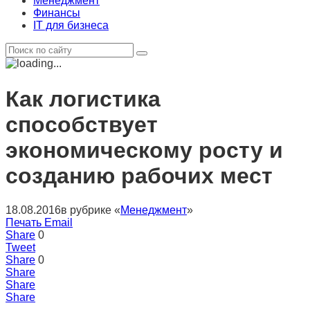
Менеджмент
Финансы
IT для бизнеса
Как логистика
способствует
экономическому росту и
созданию рабочих мест
18.08.2016
в рубрике «
Менеджмент
»
Печать
Email
Share
0
Tweet
Share
0
Share
Share
Share