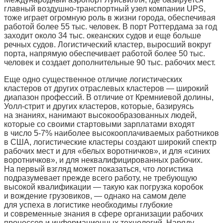
главный воздушно-транспортный узел компании UPS,
тоже играет огромную роль в жизни города, обеспечивая
работой более 55 тыс. человек. В порт Роттердама за год
заходит около 34 тыс. океанских судов и еще больше
речных судов. Логистический кластер, выросший вокруг
порта, напрямую обеспечивает работой более 50 тыс.
человек и создает дополнительные 90 тыс. рабочих мест.
Еще одно существенное отличие логистических
кластеров от других отраслевых кластеров — широкий
диапазон профессий. В отличие от Кремниевой долины,
Уолл-стрит и других кластеров, которые, базируясь
на знаниях, нанимают высокообразованных людей,
которые со своими стартовыми зарплатами входят
в число 5-7% наиболее высокооплачиваемых работников
в США, логистические кластеры создают широкий спектр
рабочих мест и для «белых воротничков», и для «синих
воротничков», и для неквалифицированных рабочих.
На первый взгляд может показаться, что логистика
подразумевает прежде всего работу, не требующую
высокой квалификации — такую как погрузка коробок
и вождение грузовиков, — однако на самом деле
для успеха в логистике необходимы глубокие
и современные знания в сфере организации рабочих
процессов и информационных технологий. Наряду