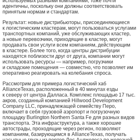
используемых разными компаниями, тоже почти
идентичны, поскольку они должны соответствовать
принятым нормам и стандартам.
Результат: новые дистрибьюторы, присоединяющиеся
к логистическим кластерам, могут пользоваться услугами
транспортных компаний, уже обслуживающих кластер,
а новые перевозчики, приходящие в кластер, могут
продавать свои услуги всем компаниям, действующим
в кластере. Более того, когда центры дистрибуции
находятся поблизости друг от друга, компании могут
использовать ресурсы — например, погрузчики
и складские помещения — совместно, что позволяет им
оперативно реагировать на колебания спроса.
Рассмотрим для примера логистический хаб
AllianceTexas, расположенный в 40 минутах езды
к северу от центра Далласа. Комплекс площадью 17 тыс.
акров, созданный компанией Hillwood Development
Company LLC, принадлежащей семейству Перо,
включает в себя грузовой аэропорт и погрузочную
площадку Burlington Northern Santa Fe для разных видов
транспорта. Эта инфраструктура, а также хорошие
автострады, проходящие через регион, позволяют
компаниям, базирующимся в AllianceTexas, получать
насыпные грузы из портов Лос-Анджелеса по железной