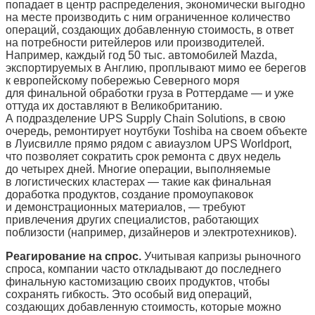
попадает в центр распределения, экономически выгодно
на месте производить с ним ограниченное количество
операций, создающих добавленную стоимость, в ответ
на потребности ритейлеров или производителей.
Например, каждый год 50 тыс. автомобилей Mazda,
экспортируемых в Англию, проплывают мимо ее берегов
к европейскому побережью Северного моря
для финальной обработки груза в Роттердаме — и уже
оттуда их доставляют в Великобританию.
А подразделение UPS Supply Chain Solutions, в свою
очередь, ремонтирует ноутбуки Toshiba на своем объекте
в Луисвилле прямо рядом с авиаузлом UPS Worldport,
что позволяет сократить срок ремонта с двух недель
до четырех дней. Многие операции, выполняемые
в логистических кластерах — такие как финальная
доработка продуктов, создание промоупаковок
и демонстрационных материалов, — требуют
привлечения других специалистов, работающих
поблизости (например, дизайнеров и электротехников).
Реагирование на спрос.
Учитывая капризы рыночного
спроса, компании часто откладывают до последнего
финальную кастомизацию своих продуктов, чтобы
сохранять гибкость. Это особый вид операций,
создающих добавленную стоимость, которые можно