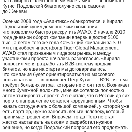
пассажиров с электронными билетами», — вспоминает
Кутис. Подольский благополучно сел в самолет
до Женевы.
Осенью 2008 года «Авантикс» обанкротился, и Кирилл
Подольский купил доменное имя компании,
что позволило быстро раскрутить AWAD. В начале 2010
года дневной оборот компании впервые достиг $100
тыс., а летом того же года 40% акций компании за $10
млн. приобрел инвестфонд Tiger Global Management.
AWAD стал признанным лидером рынка, и между
участниками проекта начались разногласия. «Кирилл
попросил меня разработать B2B-систему продаж
билетов, но еще на старте мы договаривались,
что компания будет ориентироваться на массового
пользователя, — вспоминает Петр Кутис. — B2B-система
требует больших затрат, которые не стоят того. Возникает
много бумажной волокиты, мне же хотелось полностью
автоматизировать проект. И я считаю, что в России до сих
пор это направление остается коррупционным. Чтобы
начать сотрудничать с большой компанией, у которой уже
есть партнер, нужно заносить деньги человеку, который
принимает решения». Впрочем, тогда Петр не стал
жестко настаивать на своем и разработал нужное
решение, но когда Подольский попросил его продолжать