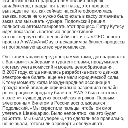
«Авантикс» был прародителем онлайн-покупок
авиабилетов, правда, пять лет назад этот процесс
выглядел не так, как сейчас: на сайте оформлялась
заявка, после чего нужно было ехать в кассу оплачивать
заказ или вызывать курьера. Подольский решил
полностью автоматизировать этот процесс. Петру Кутису
идея показалась настолько перспективной,
что он свернул собственный бизнес и стал СЕО нового
проекта AnyWayAnyDay, отвечавшим за бизнес-процессы
и программную архитектуру комплекса.
Он ставил задачи перед программистами, договаривался
с банками-эквайерами и турагентствами, продумывал
систему учета комиссий и модель ценообразования.
В 2007 году, когда началась разработка нового движка,
электронные билеты еще не имели юридической силы.
К тому моменту когда Международная ассоциация
гражданской авиации официально разрешила онлайн-
регистрацию и продажу билетов, AWAD была «готова
к взлету» лучше других российских игроков. Первым
электронным билетом в России воспользовался
Подольский. «Мы скрестили пальцы, чтобы он смог
улететь в Швейцарию. Было непонятно, как это будет
работать. Мы были уверены, что сделали все правильно,
но не знали, готовы ли аэропорты обслуживать