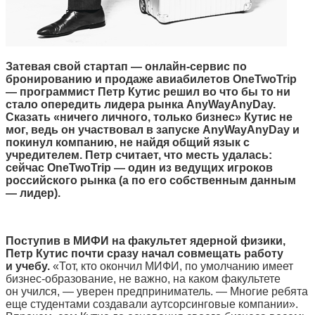
Затевая свой стартап — онлайн-сервис по
бронированию и продаже авиабилетов OneTwoTrip
— программист Петр Кутис решил во что бы то ни
стало опередить лидера рынка AnyWayAnyDay.
Сказать «ничего личного, только бизнес» Кутис не
мог, ведь он участвовал в запуске AnyWayAnyDay и
покинул компанию, не найдя общий язык с
учредителем. Петр считает, что месть удалась:
сейчас OneTwoTrip — один из ведущих игроков
российского рынка (а по его собственным данным
— лидер).
Поступив в МИФИ на факультет ядерной физики,
Петр Кутис почти сразу начал совмещать работу
и учебу.
«Тот, кто окончил МИФИ, по умолчанию имеет
бизнес-образование, не важно, на каком факультете
он учился, — уверен предприниматель. — Многие ребята
еще студентами создавали аутсорсинговые компании».