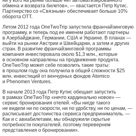
ни у кого на рынке больше нет автоматизированного
обмена и возврата билетов», — хвастается Петр Кутис.
Партнерство со «Связным» обеспечивает больше 10%
оборота OTT.
Летом 2012 года OneTwoTrip запустила франчайзинговую
программу, и теперь под ее именем работают партнеры
в Азербайджане, Германии, США и Украине. В планах —
выйти на рынки Австрии и Швейцарии, а затем и других
стран. В развитие франчайзинговой программы
компания инвестировала около $1,3 млн., которые
в основном направлены на продвижение продукта.
OneTwoTrip может себе позволить такие траты:
в прошлом году она получила в общей сложности $25
млн. инвестиций от венчурных фондов Atomico
и Phenomen Ventures.
В начале 2013 года Петр Кутис обещает запустить
в рамках OneTwoTrip «нечто кардинально новое» —
сервис бронирования отелей. «Вы нигде такого
не видели ни по скорости, ни по удобству, ни по ценам, —
расписывает достоинства сервиса предприниматель. —
Как и с авиабилетами, мы обнаружили скрытые
потребности покупателей, поэтому перевернем
представления о бронировании».