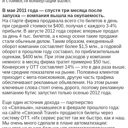
и стоимости конвертации валют.
В мае 2011 года — спустя три месяца после
запуска — компания вышла на окупаемость.
На старте фирма продавала всего сто билетов в день
при средней стоимости $400, получая с каждого 3-4%
прибыли. В августе 2012 года сервис впервые продал
за день 4 тыс. билетов, а к концу осени такие продажи
стали обычным делом. Таким образом, ежедневный
оборот компании составляет более $1,5 млн., а годовой
оборот в прошлом году составил, по приблизительным
оценкам, $400 млн. При этом расходов у компании
немного: в месяц фирма тратит примерно $50 тыс.
Конверсия у OTT составляет 14% — это в два раза выше,
чем средние показатели на рынке. Половина клиентов
приходит с мета-поисковиков, другую часть трафика
обеспечивают рекламные объявления. На этом рынке
ключевые слова стоят очень дорого, поэтому рекламную
кампанию Кутис запустил только осенью 2012 года.
Еще один источник дохода — партнерство
со «Связным», начавшееся в феврале прошлого года:
на сайте «Связной Travel» продаются билеты через
систему OTT. «Их сервис растет так же быстро, как и наш.
Мы очень много сделали в плане автоматизации: