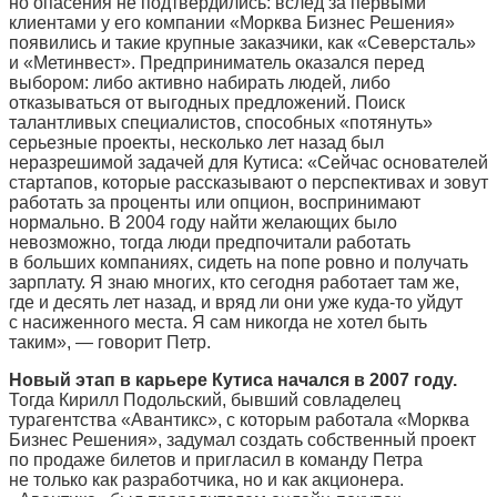
но опасения не подтвердились: вслед за первыми
клиентами у его компании «Морква Бизнес Решения»
появились и такие крупные заказчики, как «Северсталь»
и «Метинвест». Предприниматель оказался перед
выбором: либо активно набирать людей, либо
отказываться от выгодных предложений. Поиск
талантливых специалистов, способных «потянуть»
серьезные проекты, несколько лет назад был
неразрешимой задачей для Кутиса: «Сейчас основателей
стартапов, которые рассказывают о перспективах и зовут
работать за проценты или опцион, воспринимают
нормально. В 2004 году найти желающих было
невозможно, тогда люди предпочитали работать
в больших компаниях, сидеть на попе ровно и получать
зарплату. Я знаю многих, кто сегодня работает там же,
где и десять лет назад, и вряд ли они уже куда-то уйдут
с насиженного места. Я сам никогда не хотел быть
таким», — говорит Петр.
Новый этап в карьере Кутиса начался в 2007 году.
Тогда Кирилл Подольский, бывший совладелец
турагентства «Авантикс», с которым работала «Морква
Бизнес Решения», задумал создать собственный проект
по продаже билетов и пригласил в команду Петра
не только как разработчика, но и как акционера.