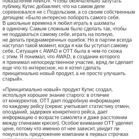
показателям AWAD». Чтобы окончательно запутать
публику, Кутис добавляет, что на самом деле
соревновался не с Подольским, а со своим собственным
детищем: «Было интересно побороть самого себя.
В школьные времена я любил играть в шахматы
в одиночку. Самым сложным было сделать так, чтобы
не поддаваться самому себе, играть на полную,
не делать преднамеренных ошибок. Но в партии всегда
наступал такой момент, когда я как бы уступал самому
себе. Ситуация с AWAD и OTT была в чем-то схожа
с этим. Я понимал, что AWAD, в создании которого
я принимал непосредственное участие, вряд ли сделает
еще что-то интересное, но я хотел сделать
принципиально новый продукт, а не просто улучшить
старый».
«Принципиально новый» продукт Кутис создал,
используя хорошее знание старого: в отличие
от конкурентов, OTT дает подробную информацию
по каждому рейсу (сервис учитывает статистику отмен,
опозданий, задержек конкретного рейса, дает
информацию о возрасте самолета и даже расстоянии
между спинками кресел). Особое внимание OTT уделяет
цене, потому что именно от нее зависит, увидит ли
покупатель предложение компании в первых строчках