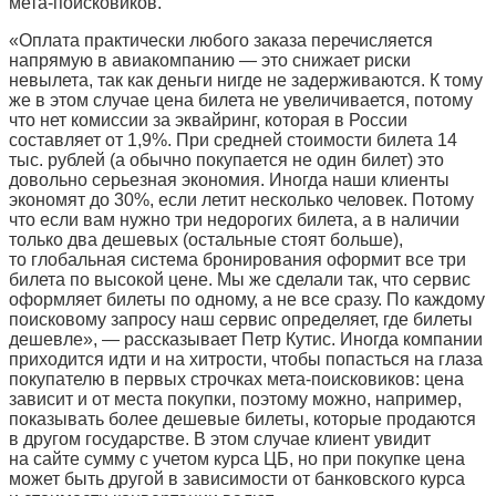
мета-поисковиков.
«Оплата практически любого заказа перечисляется
напрямую в авиакомпанию — это снижает риски
невылета, так как деньги нигде не задерживаются. К тому
же в этом случае цена билета не увеличивается, потому
что нет комиссии за эквайринг, которая в России
составляет от 1,9%. При средней стоимости билета 14
тыс. рублей (а обычно покупается не один билет) это
довольно серьезная экономия. Иногда наши клиенты
экономят до 30%, если летит несколько человек. Потому
что если вам нужно три недорогих билета, а в наличии
только два дешевых (остальные стоят больше),
то глобальная система бронирования оформит все три
билета по высокой цене. Мы же сделали так, что сервис
оформляет билеты по одному, а не все сразу. По каждому
поисковому запросу наш сервис определяет, где билеты
дешевле», — рассказывает Петр Кутис. Иногда компании
приходится идти и на хитрости, чтобы попасться на глаза
покупателю в первых строчках мета-поисковиков: цена
зависит и от места покупки, поэтому можно, например,
показывать более дешевые билеты, которые продаются
в другом государстве. В этом случае клиент увидит
на сайте сумму с учетом курса ЦБ, но при покупке цена
может быть другой в зависимости от банковского курса