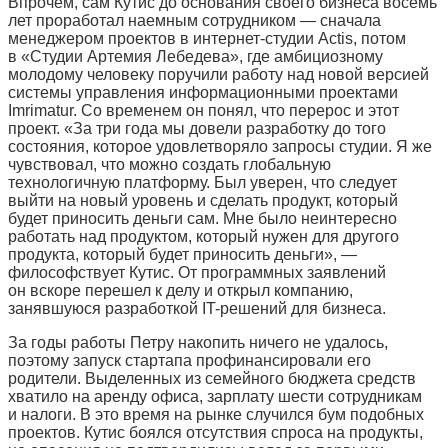
Впрочем, сам Кутис до основания своего бизнеса восемь
лет проработал наемным сотрудником — сначала
менеджером проектов в интернет-студии Actis, потом
в «Студии Артемия Лебедева», где амбициозному
молодому человеку поручили работу над новой версией
системы управления информационными проектами
Imrimatur. Со временем он понял, что перерос и этот
проект. «За три года мы довели разработку до того
состояния, которое удовлетворяло запросы студии. Я же
чувствовал, что можно создать глобальную
технологичную платформу. Был уверен, что следует
выйти на новый уровень и сделать продукт, который
будет приносить деньги сам. Мне было неинтересно
работать над продуктом, который нужен для другого
продукта, который будет приносить деньги», —
философствует Кутис. От программных заявлений
он вскоре перешел к делу и открыл компанию,
занявшуюся разработкой IT-решений для бизнеса.
За годы работы Петру накопить ничего не удалось,
поэтому запуск стартапа профинансировали его
родители. Выделенных из семейного бюджета средств
хватило на аренду офиса, зарплату шести сотрудникам
и налоги. В это время на рынке случился бум подобных
проектов. Кутис боялся отсутствия спроса на продукты,