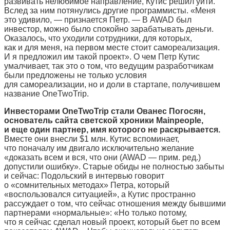
развивать нелюбимое направление, Кутис решил уйти.
Вслед за ним потянулись другие программисты. «Меня
это удивило, — признается Петр. — В AWAD был
инвестор, можно было спокойно зарабатывать деньги.
Оказалось, что уходили сотрудники, для которых,
как и для меня, на первом месте стоит самореализация.
И я предложил им такой проект». О чем Петр Кутис
умалчивает, так это о том, что ведущим разработчикам
были предложены не только условия
для самореализации, но и доли в стартапе, получившем
название OneTwoTrip.
Инвесторами OneTwoTrip стали Ованес Погосян,
основатель сайта светской хроники Mainpeople,
и еще один партнер, имя которого не раскрывается.
Вместе они внесли $1 млн. Кутис вспоминает,
что поначалу им двигало исключительно желание
«доказать всем и вся, что они (AWAD — прим. ред.)
допустили ошибку». Старые обиды не полностью забыты
и сейчас: Подольский в интервью говорит
о «сомнительных методах» Петра, который
«воспользовался ситуацией», а Кутис пространно
рассуждает о том, что сейчас отношения между бывшими
партнерами «нормальные»: «Но только потому,
что я сейчас сделал новый проект, который бьет по всем