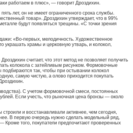
таки работаем в плюс», — говорит Дроздихин.
 пять лет, он не имеет ограниченного срока службы.
ественный товар». Дроздихин утверждает, что в 99%
 металле будут появляться трещины. «С точки зрения
дажи: «Во-первых, мелодичность. Художественное
о украшать храмы и церковную утварь, и колокол,
Дроздихин считает, что этот метод не позволяет получить
лать колокола с затейливым рисунком. Формовочные
ы подбираются так, чтобы при остывании колокол
тодную, самую чистую, а олово приходится покупать
 Дроздихин.
изводства). С учетом формовочной смеси, постоянных
рублей. Если учесть, что рыночная цена бронзы — около
мы строили и восстанавливали активнее, чем сегодня,
нее. В первую очередь нужно сделать модельный ряд,
. — Кроме того, покупатели предпочитают проверенных