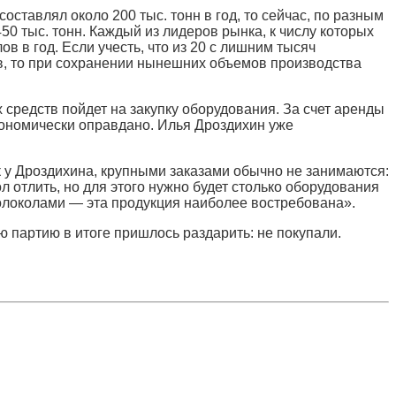
оставлял около 200 тыс. тонн в год, то сейчас, по разным
50 тыс. тонн. Каждый из лидеров рынка, к числу которых
в в год. Если учесть, что из 20 с лишним тысяч
в, то при сохранении нынешних объемов производства
 средств пойдет на закупку оборудования. За счет аренды
экономически оправдано. Илья Дроздихин уже
к у Дроздихина, крупными заказами обычно не занимаются:
л отлить, но для этого нужно будет столько оборудования
колоколами — эта продукция наиболее востребована».
ю партию в итоге пришлось раздарить: не покупали.