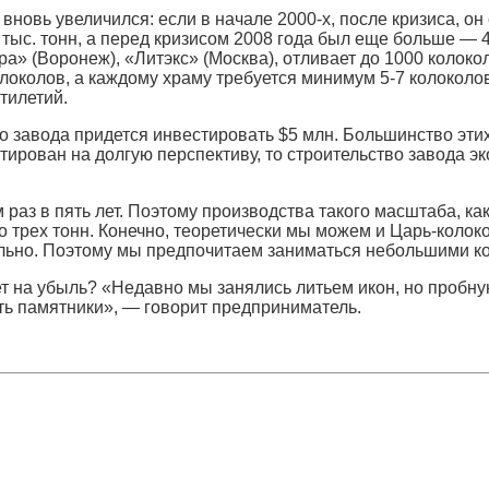
овь увеличился: если в начале 2000-х, после кризиса, он с
тыс. тонн, а перед кризисом 2008 года был еще больше — 4
а» (Воронеж), «Литэкс» (Москва), отливает до 1000 колоколо
околов, а каждому храму требуется минимум 5-7 колоколо
тилетий.
о завода придется инвестировать $5 млн. Большинство этих
тирован на долгую перспективу, то строительство завода 
раз в пять лет. Поэтому производства такого масштаба, ка
 трех тонн. Конечно, теоретически мы можем и Царь-колоко
абельно. Поэтому мы предпочитаем заниматься небольшими 
ет на убыль? «Недавно мы занялись литьем икон, но пробну
ь памятники», — говорит предприниматель.