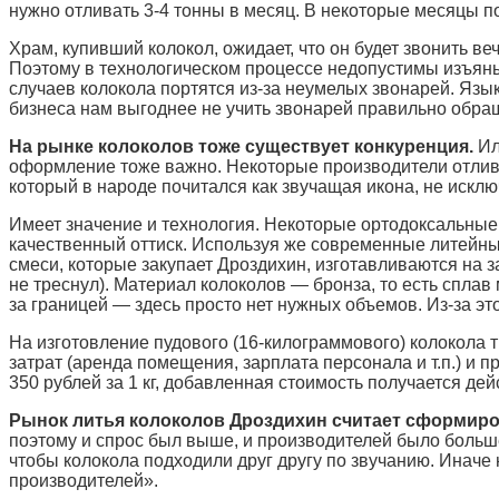
нужно отливать 3-4 тонны в месяц. В некоторые месяцы п
Храм, купивший колокол, ожидает, что он будет звонить ве
Поэтому в технологическом процессе недопустимы изъяны.
случаев колокола портятся из-за неумелых звонарей. Язык
бизнеса нам выгоднее не учить звонарей правильно обра
На рынке колоколов тоже существует конкуренция.
Ил
оформление тоже важно. Некоторые производители отливаю
который в народе почитался как звучащая икона, не исклю
Имеет значение и технология. Некоторые ортодоксальные ма
качественный оттиск. Используя же современные литейны
смеси, которые закупает Дроздихин, изготавливаются на 
не треснул). Материал колоколов — бронза, то есть сплав
за границей — здесь просто нет нужных объемов. Из-за эт
На изготовление пудового (16-килограммового) колокола т
затрат (аренда помещения, зарплата персонала и т.п.) и п
350 рублей за 1 кг, добавленная стоимость получается де
Рынок литья колоколов Дроздихин считает сформир
поэтому и спрос был выше, и производителей было больше
чтобы колокола подходили друг другу по звучанию. Иначе
производителей».