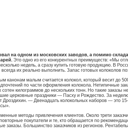
ал на одном из московских заводов, а помимо склад
арей.
Это одно из его конкурентных преимуществ: «Мы отл
сколько недель, а сразу купить готовую продукцию. В Росси
 всегда их реально выполнить. Запас готовых колоколов по
ым канонам малым считается колокол, который весит до 500
дпочтений по части оформления колокола. Нетипичные зак
х сотен килограммов до нескольких тонн. Но такие заказы н
льшие церковные праздники — Пасху и Рождество. За недел
 Дроздихин. — Двенадцать колокольных наборов — это 15-1
асы».
еменные методы привлечения клиентов. Около трети заказч
повторные покупатели и те, кто обращается по рекомендаци
ые заказы. Большинство заказчиков из регионов. Рентабел