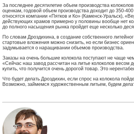
За последнее десятилетие объем производства колоколов вн
оценкам, годовой объем производства доходит до 350-400 
относятся компании «Пятков и Ко» (Каменск-Уральск), «Вер
действующих храмов примерно у половины вообще нет кол
до полного насыщения рынка пройдет еще несколько деся
По словам Дроздихина, в создание собственного литейног
стартовые вложения можно снизить, но если бизнес ориен
задумывается о наращивании объемов производства.
Заказы на очень большие колокола поступают не чаще чем 
«Сейчас наш завод рассчитан на литье колоколов весом до
купить, что получится очень дорогой товар. Это нерент
Что будет делать Дроздихин, если спрос на колокола пойд
Возможно, займемся художественным литьем, будем делат