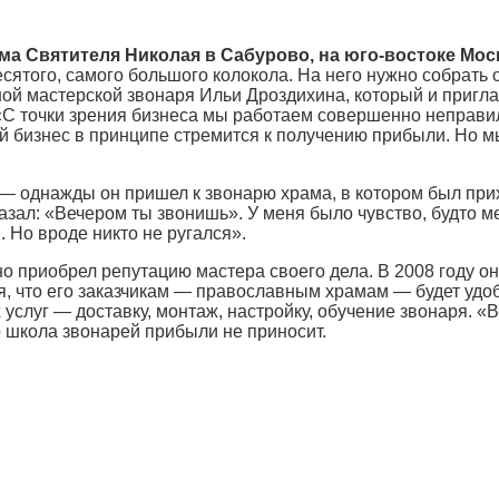
ма Святителя Николая в Сабурово, на юго-востоке Мос
сятого, самого большого колокола. На него нужно собрать о
ной мастерской звонаря Ильи Дроздихина, который и пригл
«С точки зрения бизнеса мы работаем совершенно неправи
ой бизнес в принципе стремится к получению прибыли. Но м
 — однажды он пришел к звонарю храма, в котором был прих
азал: «Вечером ты звонишь». У меня было чувство, будто м
. Но вроде никто не ругался».
 приобрел репутацию мастера своего дела. В 2008 году он
я, что его заказчикам — православным храмам — будет удоб
услуг — доставку, монтаж, настройку, обучение звонаря. «
о школа звонарей прибыли не приносит.