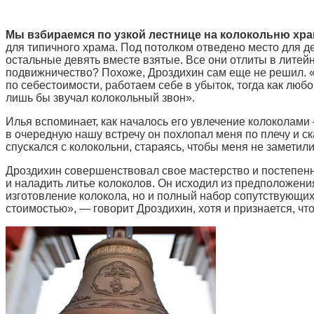
Мы взбираемся по узкой лестнице на колокольню хра
для типичного храма. Под потолком отведено место для де
остальные девять вместе взятые. Все они отлиты в литей
подвижничество? Похоже, Дроздихин сам еще не решил. 
по себестоимости, работаем себе в убыток, тогда как люб
лишь бы звучал колокольный звон».
Илья вспоминает, как началось его увлечение колоколами
в очередную нашу встречу он похлопал меня по плечу и ск
спускался с колокольни, стараясь, чтобы меня не заметили
Дроздихин совершенствовал свое мастерство и постепенно
и наладить литье колоколов. Он исходил из предположени
изготовление колокола, но и полный набор сопутствующих 
стоимостью», — говорит Дроздихин, хотя и признается, чт