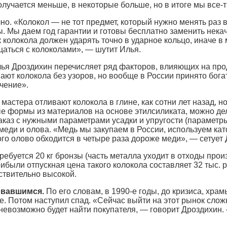
олучается меньше, в некоторые больше, но в итоге мы все-
чно. «Колокол — не тот предмет, который нужно менять раз в
 Мы даем год гарантии и готовы бесплатно заменить некач
 колокола должен ударять точно в ударное кольцо, иначе в
щаться с колоколами», — шутит Илья.
ья Дроздихин перечисляет ряд факторов, влияющих на про
т колокола без узоров, но вообще в России принято богат
чение».
стера отливают колокола в глине, как сотни лет назад, но 
е формы из материалов на основе этилсиликата, можно де
заказ с нужными параметрами усадки и упругости (параметр
 меди и олова. «Медь мы закупаем в России, используем ка
ого олово обходится в четыре раза дороже меди», — сетует
ребуется 20 кг бронзы (часть металла уходит в отходы про
рибыли отпускная цена такого колокола составляет 32 тыс. 
йствительно высокой.
овавшимся.
По его словам, в 1990-е годы, до кризиса, хра
. Потом наступил спад. «Сейчас выйти на этот рынок слож
 невозможно будет найти покупателя, — говорит Дроздихин