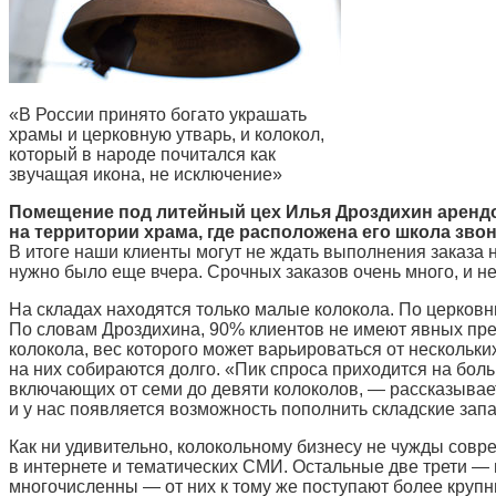
«В России принято богато украшать
храмы и церковную утварь, и колокол,
который в народе почитался как
звучащая икона, не исключение»
Помещение под литейный цех Илья Дроздихин арендов
на территории храма, где расположена его школа звон
В итоге наши клиенты могут не ждать выполнения заказа не
нужно было еще вчера. Срочных заказов очень много, и не
На складах находятся только малые колокола. По церковн
По словам Дроздихина, 90% клиентов не имеют явных пре
колокола, вес которого может варьироваться от нескольки
на них собираются долго. «Пик спроса приходится на бо
включающих от семи до девяти колоколов, — рассказывает
и у нас появляется возможность пополнить складские зап
Как ни удивительно, колокольному бизнесу не чужды совр
в интернете и тематических СМИ. Остальные две трети — 
многочисленны — от них к тому же поступают более крупн