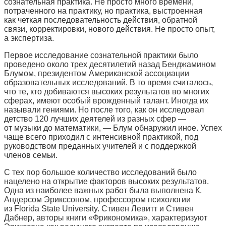
сознательная практика. Не просто много времени,
потраченного на практику, но практика, выстроенная
как четкая последовательность действия, обратной
связи, корректировки, нового действия. Не просто опыт,
а экспертиза.
Первое исследование сознательной практики было
проведено около трех десятилетий назад Бенджамином
Блумом, президентом Американской ассоциации
образовательных исследований. В то время считалось,
что те, кто добиваются высоких результатов во многих
сферах, имеют особый врожденный талант. Иногда их
называли гениями. Но после того, как он исследовал
детство 120 лучших деятелей из разных сфер —
от музыки до математики, — Блум обнаружил иное. Успех
чаще всего приходил с интенсивной практикой, под
руководством преданных учителей и с поддержкой
членов семьи.
С тех пор большое количество исследований было
нацелено на открытие факторов высоких результатов.
Одна из наиболее важных работ была выполнена К.
Андерсом Эрикссоном, профессором психологии
из Florida State University. Стивен Левитт и Стивен
Дабнер, авторы книги «Фрикономика», характеризуют