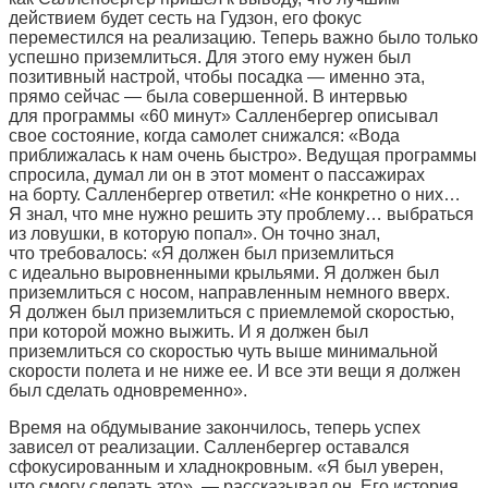
действием будет сесть на Гудзон, его фокус
переместился на реализацию. Теперь важно было только
успешно приземлиться. Для этого ему нужен был
позитивный настрой, чтобы посадка — именно эта,
прямо сейчас — была совершенной. В интервью
для программы «60 минут» Салленбергер описывал
свое состояние, когда самолет снижался: «Вода
приближалась к нам очень быстро». Ведущая программы
спросила, думал ли он в этот момент о пассажирах
на борту. Салленбергер ответил: «Не конкретно о них…
Я знал, что мне нужно решить эту проблему… выбраться
из ловушки, в которую попал». Он точно знал,
что требовалось: «Я должен был приземлиться
с идеально выровненными крыльями. Я должен был
приземлиться с носом, направленным немного вверх.
Я должен был приземлиться с приемлемой скоростью,
при которой можно выжить. И я должен был
приземлиться со скоростью чуть выше минимальной
скорости полета и не ниже ее. И все эти вещи я должен
был сделать одновременно».
Время на обдумывание закончилось, теперь успех
зависел от реализации. Салленбергер оставался
сфокусированным и хладнокровным. «Я был уверен,
что смогу сделать это», — рассказывал он. Его история