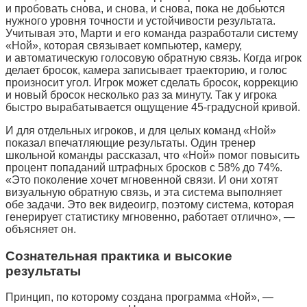
и пробовать снова, и снова, и снова, пока не добьются
нужного уровня точности и устойчивости результата.
Учитывая это, Марти и его команда разработали систему
«Ной», которая связывает компьютер, камеру,
и автоматическую голосовую обратную связь. Когда игрок
делает бросок, камера записывает траекторию, и голос
произносит угол. Игрок может сделать бросок, коррекцию
и новый бросок несколько раз за минуту. Так у игрока
быстро вырабатывается ощущение 45-градусной кривой.
И для отдельных игроков, и для целых команд «Ной»
показал впечатляющие результаты. Один тренер
школьной команды рассказал, что «Ной» помог повысить
процент попаданий штрафных бросков с 58% до 74%.
«Это поколение хочет мгновенной связи. И они хотят
визуальную обратную связь, и эта система выполняет
обе задачи. Это век видеоигр, поэтому система, которая
генерирует статистику мгновенно, работает отлично», —
объясняет он.
Сознательная практика и высокие
результаты
Принцип, по которому создана программа «Ной», —