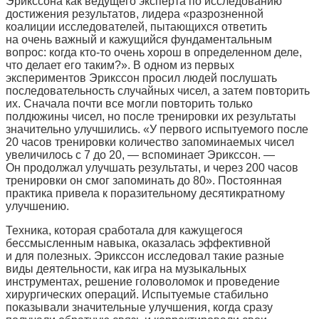
Эрикссона как ведущего эксперта по исследованию
достижения результатов, лидера «разрозненной
коалиции исследователей, пытающихся ответить
на очень важный и кажущийся фундаментальным
вопрос: когда кто-то очень хорош в определенном деле,
что делает его таким?». В одном из первых
экспериментов Эрикссон просил людей послушать
последовательность случайных чисел, а затем повторить
их. Сначала почти все могли повторить только
полдюжины чисел, но после тренировки их результаты
значительно улучшились. «У первого испытуемого после
20 часов тренировки количество запоминаемых чисел
увеличилось с 7 до 20, — вспоминает Эрикссон. —
Он продолжал улучшать результаты, и через 200 часов
тренировки он смог запоминать до 80». Постоянная
практика привела к поразительному десятикратному
улучшению.
Техника, которая сработала для кажущегося
бессмысленным навыка, оказалась эффективной
и для полезных. Эрикссон исследовал такие разные
виды деятельности, как игра на музыкальных
инструментах, решение головоломок и проведение
хирургических операций. Испытуемые стабильно
показывали значительные улучшения, когда сразу