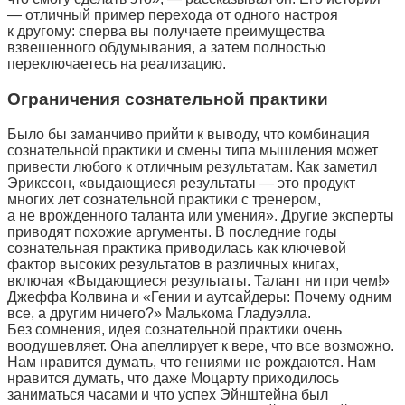
— отличный пример перехода от одного настроя
к другому: сперва вы получаете преимущества
взвешенного обдумывания, а затем полностью
переключаетесь на реализацию.
Ограничения сознательной практики
Было бы заманчиво прийти к выводу, что комбинация
сознательной практики и смены типа мышления может
привести любого к отличным результатам. Как заметил
Эрикссон, «выдающиеся результаты — это продукт
многих лет сознательной практики с тренером,
а не врожденного таланта или умения». Другие эксперты
приводят похожие аргументы. В последние годы
сознательная практика приводилась как ключевой
фактор высоких результатов в различных книгах,
включая «Выдающиеся результаты. Талант ни при чем!»
Джеффа Колвина и «Гении и аутсайдеры: Почему одним
все, а другим ничего?» Малькома Гладуэлла.
Без сомнения, идея сознательной практики очень
воодушевляет. Она апеллирует к вере, что все возможно.
Нам нравится думать, что гениями не рождаются. Нам
нравится думать, что даже Моцарту приходилось
заниматься часами и что успех Эйнштейна был