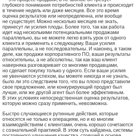
глубокого понимания потребностей клиента и происходит
в течение недель или даже месяцев. Все это время
оценка результатов или неопределенна, или вообще
не существует. Можно несколько месяцев не знать,
принесут ли усилия плоды. Более того, так как работа
идет над несколькими потенциальными продажами
параллельно, вы не можете легко взять урок от одного
клиента и применить к следующему. Ваши усилия
параллельны, а не последовательны. И наконец, в таком
деле, как продажи корпоративного ПО, ваши результаты
относительны, а не абсолютны, так как ваш клиент
наверняка разговаривает со многими продавцами,
но сделает покупку только у одного. Если ваши усилия
не увенчаются успехом, вы можете никогда и не узнать,
было ли это следствием того, что вы плохо представили
свое предложение, или конкурирующий продукт был
лучше, или же другой агент был более эффективным.
В этих условиях непосредственная оценка результатов,
которую можно сразу применить, невозможна.
Быстро случающиеся рутинные действия, которые
относятся не только к операциям, но и ко многим
взаимодействиям с клиентами, очень хорошо сочетаются
с сознательной практикой. В этом суть кайдзена, системы
постоянного улучшения качества, стоящей в основе