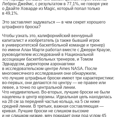
Леброн Джеймс, с результатом в 77,1%, не говоря уже
о Двайте Ховарде из Magic, который попал только
в 49,1%.
Это заставляет задуматься — в чем секрет хорошего
штрафного броска?
Чтобы узнать это, калифорнийский венчурный
капиталист и изобретатель (а также бывший игрок
в университетской баскетбольной команде и тренер)
по имени Алан Марти работал вместе с Джерри Краузе,
руководителем исследований в Национальной
ассоциации баскетбольных тренеров, и Томом
Эдвардсом, директором аэронавтики
в исследовательском центре Ames NASA. После
многомесячного исследования они обнаружили,
что лучшие штрафные броски имеют три характеристики:
во-первых, они делаются по центру — не правее или
левее, а точно по центральной линии.
Что неудивительно. Во-вторых, лучшие броски не были
нацелены в центр корзины. Идеальная цель находилась
на 28 см за передней частью кольца, на 5 см ниже
средней линии. В третьих, важная составляющая —
кривая. Лучшие броски не слишком высокие
и не слишком низкие, мяч покидает руки под углом 45