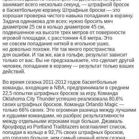
занимает всего несколько секунд, — штрафной бросок
в баскетбольную корзину. Штрафные броски — это
хорошая проверка чистого навыка попадания в корзину.
Задача одинакова для всех: нужно бросить мяч
диаметром 25 см в кольцо диаметром 45 см,
подвешенное на высоте трех метров от поверхности
игровой площадки, с расстояния 4,6 метра. Это
не совсем попадание ниткой в игольное ушко,
но довольно похоже. Не так много пространства
для ошибки. И так же, как в гольфе, результат зависит
только от вас. Вы не предсказываете, что сделает другой
человек, попадание в корзину — результат только ваших
действий.
Во время сезона 2011-2012 годов баскетбольные
команды, входящие в NBA, предпринимали в среднем
22,5 попытки штрафных бросков за игру. Команда
Oklahoma City Thunder успешно реализовала 80,6%
своих штрафных бросков. Команда Orlando Magic —
только 66% своих. Это огромная разница между лучшими
и худшими командами, но разброс результативности
между отдельными игроками еще больше. Джамаль
Кроуфорд из Portland Trailblazers возглавляет список,
попадая в кольцо в 92,7% своих штрафных бросков,
что гораздо больше, чем самый ценный игрок сезона,