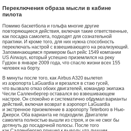
Переключения образа мысли в кабине
пилота
Помимо баскетбола и гольфа многие другие
повторяющиеся действия, включая такие ответственные,
как посадка самолета, подходят для сознательной
практики. И кроме того, для них нужна способность
переключать настрой с взвешивающего на реализующий.
Запоминающимся примером был рейс 1549 компании
US Airways, который успешно приземлился на реку
Гудзон в январе 2009 года, что спасло жизни всех 155
человек на борту.
В минуты после того, как Airbus A320 вылетел
из аэропорта LaGuardia и врезался в стаю гусей,
что вызвало отказ обоих двигателей, командир экипажа
Чесли Салленбергер оставался во взвешивающем
настрое. Он спокойно и систематично обдумал варианты
действий, включая возврат в аэропорт LaGuardia
и экстренное приземление в аэропорту Teterboro в Нью-
Джерси. Оба варианта не подходили. Двигатели
самолета полностью вышли из строя, и он не смог бы
дотянуть до посадочной полосы. После того
как Салленбергер пришел к выводу, что лучшим