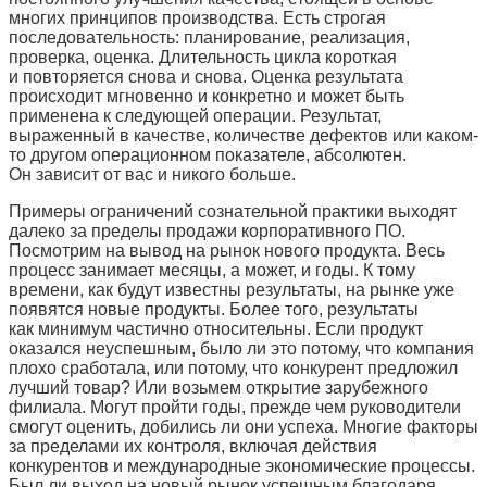
многих принципов производства. Есть строгая
последовательность: планирование, реализация,
проверка, оценка. Длительность цикла короткая
и повторяется снова и снова. Оценка результата
происходит мгновенно и конкретно и может быть
применена к следующей операции. Результат,
выраженный в качестве, количестве дефектов или каком-
то другом операционном показателе, абсолютен.
Он зависит от вас и никого больше.
Примеры ограничений сознательной практики выходят
далеко за пределы продажи корпоративного ПО.
Посмотрим на вывод на рынок нового продукта. Весь
процесс занимает месяцы, а может, и годы. К тому
времени, как будут известны результаты, на рынке уже
появятся новые продукты. Более того, результаты
как минимум частично относительны. Если продукт
оказался неуспешным, было ли это потому, что компания
плохо сработала, или потому, что конкурент предложил
лучший товар? Или возьмем открытие зарубежного
филиала. Могут пройти годы, прежде чем руководители
смогут оценить, добились ли они успеха. Многие факторы
за пределами их контроля, включая действия
конкурентов и международные экономические процессы.
Был ли выход на новый рынок успешным благодаря