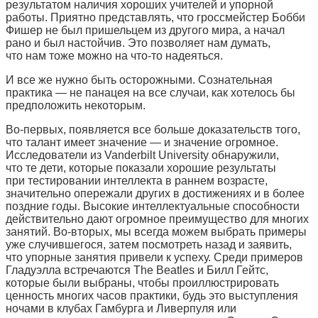
результатом наличия хороших учителей и упорной
работы. Приятно представлять, что гроссмейстер Бобби
Фишер не был пришельцем из другого мира, а начал
рано и был настойчив. Это позволяет нам думать,
что нам тоже можно на что-то надеяться.
И все же нужно быть осторожными. Сознательная
практика — не панацея на все случаи, как хотелось бы
предположить некоторым.
Во-первых, появляется все больше доказательств того,
что талант имеет значение — и значение огромное.
Исследователи из Vanderbilt University обнаружили,
что те дети, которые показали хорошие результаты
при тестировании интеллекта в раннем возрасте,
значительно опережали других в достижениях и в более
поздние годы. Высокие интеллектуальные способности
действительно дают огромное преимущество для многих
занятий. Во-вторых, мы всегда можем выбрать примеры
уже случившегося, затем посмотреть назад и заявить,
что упорные занятия привели к успеху. Среди примеров
Гладуэлла встречаются The Beatles и Билл Гейтс,
которые были выбраны, чтобы проиллюстрировать
ценность многих часов практики, будь это выступления
ночами в клубах Гамбурга и Ливерпуля или