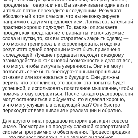
продали вы товар или нет. Вы заканчиваете один визит
и только потом переходите к следующим. Результат
абсолютный в том смысле, что вы не конкурируете
напрямую с другим предложением. Логика сознательной
практики хорошо подходит. То, как вы описываете
продукт, как представляете варианты, используемые
слова и шутки, то, как вы стараетесь закрыть сделку, —
это можно тренировать и корректировать, и оценка
результата одной операции может быть применена
к следующей. Лучшие продавцы подходят к каждому
взаимодействию как к новой возможности и делают все,
что могут, чтобы излучать уверенность. Они не могут
позволить себе быть обескураженными прошлыми
отказами или волноваться о будущих. Они должны
верить, что этот клиент, это звонок, эта попытка будет
успешной, и использовать позитивное мышление, чтобы
помочь этому свершиться. После каждого разговора они
могут остановиться и обдумать: что я сделал хорошо,
а что могу улучшить в следующий раз? Они быстро
переходят от взвешивания к реализации и обратно.
Для другого типа продавцов история выглядит совсем
иначе. Посмотрим на продажу сложной корпоративной
системы программного обеспечения. Процесс продажи
— это процесс продажи, а не звонок: он требует