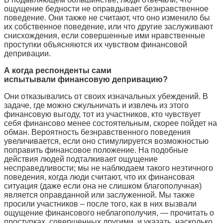
ощущение бедности не оправдывает
безнравственное
поведение
. Они также не считают, что оно изменило бы
их собственное поведение, или что другие заслуживают
снисхождения, если совершенные ими нравственные
проступки объясняются их чувством финансовой
депривации.
А когда респонденты сами
испытывали финансовую депривацию?
Они отказывались от своих изначальных убеждений. В
задаче, где можно сжульничать и извлечь из этого
финансовую выгоду, тот из участников, кто чувствует
себя финансово менее состоятельным, скорее пойдет на
обман. Вероятность безнравственного поведения
увеличивается, если оно стимулируется возможностью
поправить финансовое положение. На подобные
действия людей подталкивает ощущение
несправедливости; мы не наблюдаем такого неэтичного
поведения, когда люди считают, что их финансовая
ситуация (даже если она не слишком благополучная)
является оправданной или заслуженной. Мы также
просили участников – после того, как в них вызвали
ощущение финансового неблагополучия, — прочитать о
проступках, совершенных другими, и указать, насколько