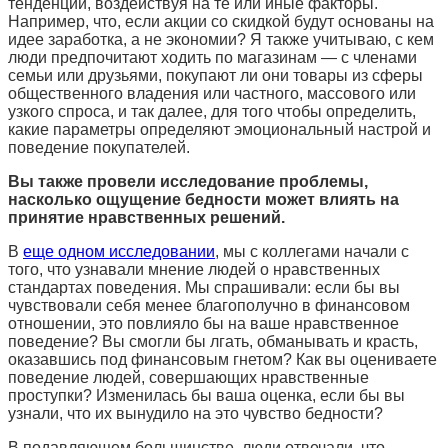
тенденции, воздействуя на те или иные факторы.
Например, что, если акции со скидкой будут основаны на
идее заработка, а не экономии? Я также учитываю, с кем
люди предпочитают ходить по магазинам — с членами
семьи или друзьями, покупают ли они товары из сферы
общественного владения или частного, массового или
узкого спроса, и так далее, для того чтобы определить,
какие параметры определяют эмоциональный настрой и
поведение покупателей.
Вы также провели исследование проблемы,
насколько ощущение бедности может влиять на
принятие нравственных решений.
В
еще одном исследовании
, мы с коллегами начали с
того, что узнавали мнение людей о нравственных
стандартах поведения. Мы спрашивали: если бы вы
чувствовали себя менее благополучно в финансовом
отношении, это повлияло бы на ваше нравственное
поведение? Вы смогли бы лгать, обманывать и красть,
оказавшись под финансовым гнетом? Как вы оцениваете
поведение людей, совершающих нравственные
проступки? Изменилась бы ваша оценка, если бы вы
узнали, что их вынудило на это чувство бедности?
В подавляющем большинстве, люди отвечали, что