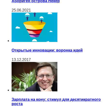
Абориген острова Некер
25.06.2021
Открытые инновации: воронка идей
13.12.2017
Зарплата на кону: стимул для десятикратного
роста