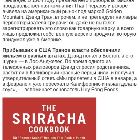
Таиланде. В 1984 году права на него приобрела тайская
продовольственная компания Thai Theparos и вскоре
вывела на американский рынок под маркой Golden
Mountain. Дэвид Тран, впрочем, и не претендует на лавры
первооткрывателя срирачи: он даже не пытался
зарегистрировать это слово как товарную марку, а всего
лишь предложил собственную версию продукта, которую
придумал уже в Америке.
Прибывших в США Транов власти обеспечили
жильем в разных штатах.
Дэвид попал в Бостон, а его
шурин — в Лос-Анджелес. Во время одного из
телефонных разговоров Дэвид спросил родственника,
растут ли в Калифорнии красные перцы чили, и получил
утвердительный ответ. «Мы прилетели в США в январе, а
в феврале я уже переехал в Калифорнию и начал делать
соус», — вспоминает основатель Huy Fong Foods.