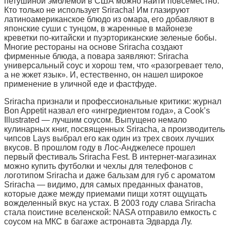
петушиной эмблемой в США можно найти повсеместно.
Кто только не использует Sriracha! Им глазируют
латиноамериканское блюдо из омара, его добавляют в
японские суши с тунцом, в жаренные в майонезе
креветки по-китайски и пуэрториканские зеленые бобы.
Многие рестораны на основе Sriracha создают
фирменные блюда, а повара заявляют: Sriracha
универсальный соус и хорош тем, что «разогревает тело,
а не жжет язык». И, естественно, он нашел широкое
применение в уличной еде и фастфуде.
Sriracha признали и профессиональные критики: журнал
Bon Appetit назвал его «ингредиентом года», а Cook’s
Illustrated — лучшим соусом. Выпущено немало
кулинарных книг, посвященных Sriracha, а производитель
чипсов Lays выбрал его как один из трех своих лучших
вкусов. В прошлом году в Лос-Анджелесе прошел
первый фестиваль Sriracha Fest. В интернет-магазинах
можно купить футболки и чехлы для телефонов с
логотипом Sriracha и даже бальзам для губ с ароматом
Sriracha — видимо, для самых преданных фанатов,
которые даже между приемами пищи хотят ощущать
вожделенный вкус на устах. В 2003 году слава Sriracha
стала поистине вселенской: NASA отправило емкость с
соусом на МКС в багаже астронавта Эдварда Лу.