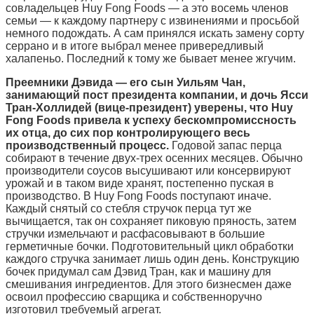
совладельцев Huy Fong Foods — а это восемь членов
семьи — к каждому партнеру с извинениями и просьбой
немного подождать. А сам принялся искать замену сорту
серрано и в итоге выбрал менее привередливый
халапеньо. Последний к тому же бывает менее жгучим.
Преемники Дэвида — его сын Уильям Чан,
занимающий пост президента компании, и дочь Ясси
Тран-Холлидей (вице-президент) уверены, что Huy
Fong Foods привела к успеху бескомпромиссность
их отца, до сих пор контролирующего весь
производственный процесс.
Годовой запас перца
собирают в течение двух-трех осенних месяцев. Обычно
производители соусов высушивают или консервируют
урожай и в таком виде хранят, постепенно пуская в
производство. В Huy Fong Foods поступают иначе.
Каждый снятый со стебля стручок перца тут же
вычищается, так он сохраняет пиковую пряность, затем
стручки измельчают и расфасовывают в большие
герметичные бочки. Подготовительный цикл обработки
каждого стручка занимает лишь один день. Конструкцию
бочек придумал сам Дэвид Тран, как и машину для
смешивания ингредиентов. Для этого бизнесмен даже
освоил профессию сварщика и собственноручно
изготовил требуемый агрегат.