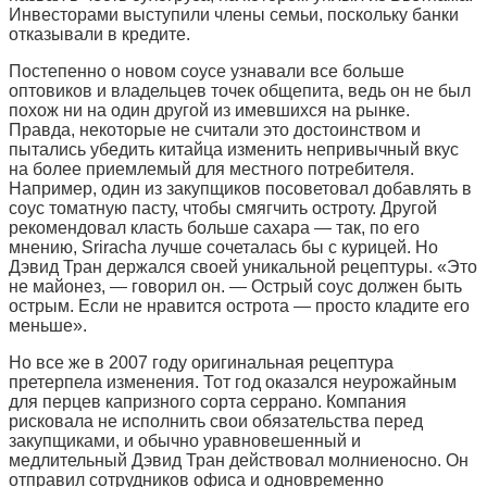
Инвесторами выступили члены семьи, поскольку банки
отказывали в кредите.
Постепенно о новом соусе узнавали все больше
оптовиков и владельцев точек общепита, ведь он не был
похож ни на один другой из имевшихся на рынке.
Правда, некоторые не считали это достоинством и
пытались убедить китайца изменить непривычный вкус
на более приемлемый для местного потребителя.
Например, один из закупщиков посоветовал добавлять в
соус томатную пасту, чтобы смягчить остроту. Другой
рекомендовал класть больше сахара — так, по его
мнению, Sriracha лучше сочеталась бы с курицей. Но
Дэвид Тран держался своей уникальной рецептуры. «Это
не майонез, — говорил он. — Острый соус должен быть
острым. Если не нравится острота — просто кладите его
меньше».
Но все же в 2007 году оригинальная рецептура
претерпела изменения. Тот год оказался неурожайным
для перцев капризного сорта серрано. Компания
рисковала не исполнить свои обязательства перед
закупщиками, и обычно уравновешенный и
медлительный Дэвид Тран действовал молниеносно. Он
отправил сотрудников офиса и одновременно