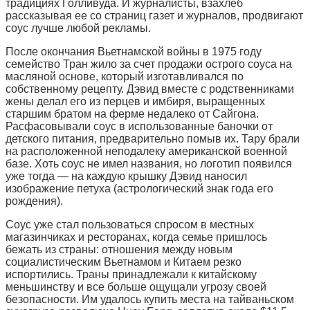
традициях Голливуда. И журналисты, взахлеб
рассказывая ее со страниц газет и журналов, продвигают
соус лучше любой рекламы.
После окончания Вьетнамской войны в 1975 году
семейство Тран жило за счет продажи острого соуса на
масляной основе, который изготавливался по
собственному рецепту. Дэвид вместе с родственниками
жены делал его из перцев и имбиря, выращенных
старшим братом на ферме недалеко от Сайгона.
Расфасовывали соус в использованные баночки от
детского питания, предварительно помыв их. Тару брали
на расположенной неподалеку американской военной
базе. Хоть соус не имел названия, но логотип появился
уже тогда — на каждую крышку Дэвид наносил
изображение петуха (астрологический знак года его
рождения).
Соус уже стал пользоваться спросом в местных
магазинчиках и ресторанах, когда семье пришлось
бежать из страны: отношения между новым
социалистическим Вьетнамом и Китаем резко
испортились. Траны принадлежали к китайскому
меньшинству и все больше ощущали угрозу своей
безопасности. Им удалось купить места на тайваньском