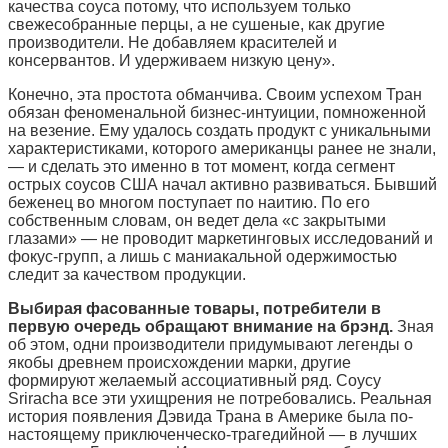
качества соуса потому, что используем только
свежесобранные перцы, а не сушеные, как другие
производители. Не добавляем красителей и
консервантов. И удерживаем низкую цену».
Конечно, эта простота обманчива. Своим успехом Тран
обязан феноменальной бизнес-интуиции, помноженной
на везение. Ему удалось создать продукт с уникальными
характеристиками, которого американцы ранее не знали,
— и сделать это именно в тот момент, когда сегмент
острых соусов США начал активно развиваться. Бывший
беженец во многом поступает по наитию. По его
собственным словам, он ведет дела «с закрытыми
глазами» — не проводит маркетинговых исследований и
фокус-групп, а лишь с маниакальной одержимостью
следит за качеством продукции.
Выбирая фасованные товары, потребители в
первую очередь обращают внимание на брэнд.
Зная
об этом, одни производители придумывают легенды о
якобы древнем происхождении марки, другие
формируют желаемый ассоциативный ряд. Соусу
Sriracha все эти ухищрения не потребовались. Реальная
история появления Дэвида Трана в Америке была по-
настоящему приключенческо-трагедийной — в лучших