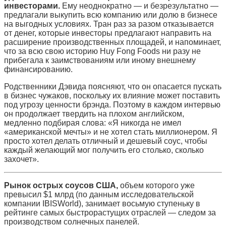
инвесторами.
Ему неоднократно — и безрезультатно —
предлагали выкупить всю компанию или долю в бизнесе
на выгодных условиях. Тран раз за разом отказывается
от денег, которые инвесторы предлагают направить на
расширение производственных площадей, и напоминает,
что за всю свою историю Huy Fong Foods ни разу не
прибегала к заимствованиям или иному внешнему
финансированию.
Родственники Дэвида поясняют, что он опасается пускать
в бизнес чужаков, поскольку их влияние может поставить
под угрозу ценности брэнда. Поэтому в каждом интервью
он продолжает твердить на плохом английском,
медленно подбирая слова: «Я никогда не имел
«американской мечты» и не хотел стать миллионером. Я
просто хотел делать отличный и дешевый соус, чтобы
каждый желающий мог получить его столько, сколько
захочет».
Рынок острых соусов США,
объем которого уже
превысил $1 млрд (по данным исследовательской
компании IBISWorld), занимает восьмую ступеньку в
рейтинге самых быстрорастущих отраслей — следом за
производством солнечных панелей.