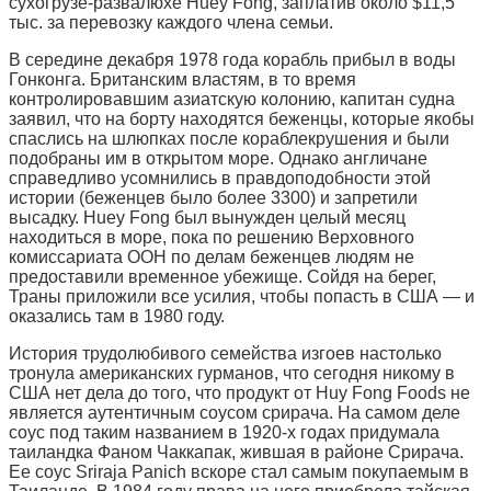
сухогрузе-развалюхе Huey Fong, заплатив около $11,5
тыс. за перевозку каждого члена семьи.
В середине декабря 1978 года корабль прибыл в воды
Гонконга. Британским властям, в то время
контролировавшим азиатскую колонию, капитан судна
заявил, что на борту находятся беженцы, которые якобы
спаслись на шлюпках после кораблекрушения и были
подобраны им в открытом море. Однако англичане
справедливо усомнились в правдоподобности этой
истории (беженцев было более 3300) и запретили
высадку. Huey Fong был вынужден целый месяц
находиться в море, пока по решению Верховного
комиссариата ООН по делам беженцев людям не
предоставили временное убежище. Сойдя на берег,
Траны приложили все усилия, чтобы попасть в США — и
оказались там в 1980 году.
История трудолюбивого семейства изгоев настолько
тронула американских гурманов, что сегодня никому в
США нет дела до того, что продукт от Huy Fong Foods не
является аутентичным соусом срирача. На самом деле
соус под таким названием в 1920-х годах придумала
таиландка Фаном Чаккапак, жившая в районе Срирача.
Ее соус Sriraja Panich вскоре стал самым покупаемым в