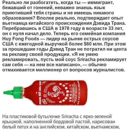
Реально ли разбогатеть, когда ты — иммигрант,
бежавший от гонений, неважно знаешь язык
приютившей тебя страны и не имеешь никакого
образования? Вполне реально, подтверждает опыт
вьетнамца китайского происхождения Дэвида Трана.
Перебравшись в США в 1978 году в возрасте 33 лет,
он с нуля начал дело. Теперь его семейная компания
Huy Fong Foods — лидер на рынке острых соусов
США с ежегодной выручкой более $60 млн. При этом
за прошедшие годы Дэвид Тран не потратил ни цента
на рекламу своей продукции. «Я не умею
рекламировать, пусть мой соус Sriracha рекламирует
сам себя — на нем все написано», — обычно
отмахивается миллионер от вопросов журналистов.
На пластиковой бутылочке Sriracha с ярко-зеленой
крышкой, наполненной бордовой пастой, нарисован
белый петух и на английском, китайском, вьетнамском,