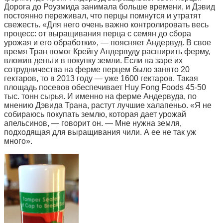
Дорога до Роузмида занимала больше времени, и Дэвид
постоянно переживал, что перцы помнутся и утратят
свежесть. «Для него очень важно контролировать весь
процесс: от выращивания перца с семян до сбора
урожая и его обработки», — поясняет Андервуд. В свое
время Тран помог Крейгу Андервуду расширить ферму,
вложив деньги в покупку земли. Если на заре их
сотрудничества на ферме перцем было занято 20
гектаров, то в 2013 году — уже 1600 гектаров. Такая
площадь посевов обеспечивает Huy Fong Foods 45-50
тыс. тонн сырья. И именно на ферме Андервуда, по
мнению Дэвида Трана, растут лучшие халапеньо. «Я не
собираюсь покупать землю, которая дает урожай
апельсинов, — говорит он. — Мне нужна земля,
подходящая для выращивания чили. А ее не так уж
много».