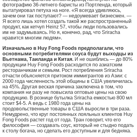
фотографию 36-летнего баристы из Портленда, который
вытатуировал петуха на ноге. «Я всегда удивляюсь,
зачем они так поступают? — недоумевает бизнесмен. —
Я всего лишь хотел создать такой же распространенный
продукт, как кетчуп Heinz 57, чтобы люди пользовались
им не задумываясь. Но я, конечно, рад, что Sriracha
нравится многим людям».
Изначально в Huy Fong Foods предполагали, что
основными потребителями соуса будут выходцы из
Вьетнама, Таиланда и Китая.
И не ошиблись — до 80%
продукции Huy Fong Foods расходится по азиатским
ресторанчикам и семьям. Рост потребления Sriracha
отчасти объясняется притоком иммигрантов из Азии: с
2000 года численность этой общины в США увеличилась
на 45%. Другая веская причина заключена в том, что
компания ни разу не повысила оптовые цены на свою
продукцию. В рознице бутылка Sriracha емкостью 800 мл
стоит $4-5. А ведь с 1980 года цены на
продовольственные товары в США выросли в три раза.
Немудрено, что круг постоянных лояльных клиентов Huy
Fong Foods растет год от года. Тран говорит, что его
философия — создавать соус, который не стыдно подать
к столу богача, но сделать его доступным и для бедняка.