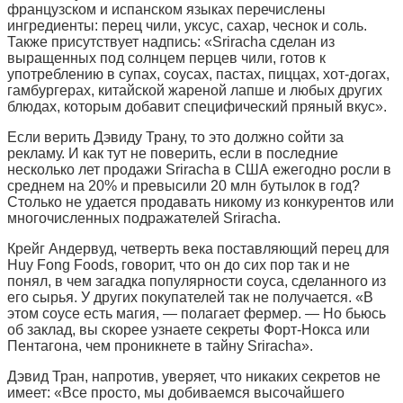
французском и испанском языках перечислены
ингредиенты: перец чили, уксус, сахар, чеснок и соль.
Также присутствует надпись: «Sriracha сделан из
выращенных под солнцем перцев чили, готов к
употреблению в супах, соусах, пастах, пиццах, хот-догах,
гамбургерах, китайской жареной лапше и любых других
блюдах, которым добавит специфический пряный вкус».
Если верить Дэвиду Трану, то это должно сойти за
рекламу. И как тут не поверить, если в последние
несколько лет продажи Sriracha в США ежегодно росли в
среднем на 20% и превысили 20 млн бутылок в год?
Столько не удается продавать никому из конкурентов или
многочисленных подражателей Sriracha.
Крейг Андервуд, четверть века поставляющий перец для
Huy Fong Foods, говорит, что он до сих пор так и не
понял, в чем загадка популярности соуса, сделанного из
его сырья. У других покупателей так не получается. «В
этом соусе есть магия, — полагает фермер. — Но бьюсь
об заклад, вы скорее узнаете секреты Форт-Нокса или
Пентагона, чем проникнете в тайну Sriracha».
Дэвид Тран, напротив, уверяет, что никаких секретов не
имеет: «Все просто, мы добиваемся высочайшего