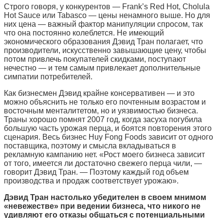
Строго говоря, у конкурентов — Frank’s Red Hot, Cholula
Hot Sauce или Tabasco — цены ненамного выше. Но для
них цена — важный фактор манипуляции спросом, так
что она постоянно колеблется. Не имеющий
экономического образования Дэвид Тран полагает, что
производители, искусственно завышающие цену, чтобы
потом привлечь покупателей скидками, поступают
нечестно — и тем самым привлекает дополнительные
симпатии потребителей.
Как бизнесмен Дэвид крайне консервативен — и это
можно объяснить не только его почтенным возрастом и
восточным менталитетом, но и уязвимостью бизнеса.
Траны хорошо помнят 2007 год, когда засуха погубила
большую часть урожая перца, и боятся повторения этого
сценария. Весь бизнес Huy Fong Foods зависит от одного
поставщика, поэтому и смысла вкладываться в
рекламную кампанию нет. «Рост моего бизнеса зависит
от того, имеется ли достаточно свежего перца чили, —
говорит Дэвид Тран. — Поэтому каждый год объем
производства и продаж соответствует урожаю».
Дэвид Тран настолько убедителен в своем мнимом
«невежестве» при ведении бизнеса, что никого не
удивляют его отказы общаться с потенциальными