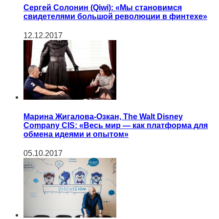
Сергей Солонин (Qiwi): «Мы становимся
свидетелями большой революции в финтехе»
12.12.2017
Марина Жигалова-Озкан, The Walt Disney
Company CIS: «Весь мир — как платформа для
обмена идеями и опытом»
05.10.2017